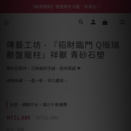
【補貨通知】悟道齊天大聖｜到貨拉！
【熱門】馬上有系列！四種寶物幫你財運「轉」進來
【熱門】馬上有系列！四種寶物幫你財運「轉」進來
傳藝工坊 - 『招財臨門 Q版瑞
獸盤龍柱』祥獸 青砂石塑
青砂石製作，沉甸甸的手感，超有質感 💗
成對收藏，一直一臥，非凡霸氣 ✨
全店，網路平台。滿三千免運費
NT$1,980
NT$1,880
款式
: 盤龍