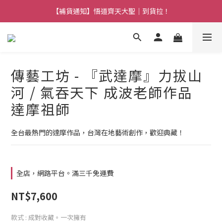
【熱門】馬上有系列！四種寶物幫你財運「轉」進來
【補貨通知】悟道齊天大聖｜到貨拉！
【熱門】馬上有系列！四種寶物幫你財運「轉」進來
傳藝工坊 - 『武達摩』力拔山
河 / 氣吞天下 成波老師作品
達摩祖師
全台最熱門的達摩作品，台灣在地藝術創作，歡迎典藏！
全店，網路平台。滿三千免運費
NT$7,600
款式
: 成對收藏。一次擁有