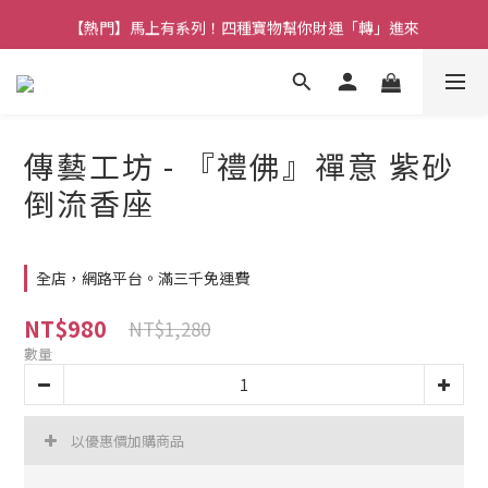
【熱門】馬上有系列！四種寶物幫你財運「轉」進來
【熱門】馬上有系列！四種寶物幫你財運「轉」進來
【補貨通知】悟道齊天大聖｜到貨拉！
【熱門】馬上有系列！四種寶物幫你財運「轉」進來
傳藝工坊 - 『禮佛』禪意 紫砂
倒流香座
全店，網路平台。滿三千免運費
NT$980
NT$1,280
數量
以優惠價加購商品