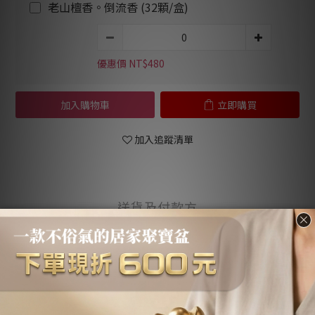
老山檀香。倒流香 (32顆/盒)
優惠價 NT$480
加入購物車
立即購買
加入追蹤清單
送貨及付款方
商品描述
顧客評價
式
商品描述