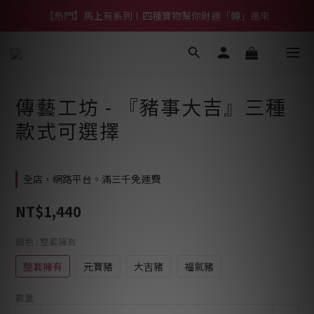
【熱門】馬上有系列！四種寶物幫你財運「轉」進來
【熱門】馬上有系列！四種寶物幫你財運「轉」進來
【補貨通知】悟道齊天大聖｜到貨拉！
【熱門】馬上有系列！四種寶物幫你財運「轉」進來
傳藝工坊 - 『豬事大吉』三種
款式可選擇
全店，網路平台。滿三千免運費
NT$1,440
顏色
: 整套擁有
整套擁有
元寶豬
大吉豬
福氣豬
數量