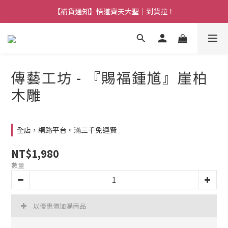
【熱門】馬上有系列！四種寶物幫你財運「轉」進來
【補貨通知】悟道齊天大聖｜到貨拉！
【熱門】馬上有系列！四種寶物幫你財運「轉」進來
傳藝工坊 - 『賜福鍾馗』崖柏
木雕
全店，網路平台。滿三千免運費
NT$1,980
數量
以優惠價加購商品