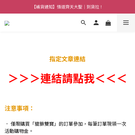
【熱門】馬上有系列！四種寶物幫你財運「轉」進來
【補貨通知】悟道齊天大聖｜到貨拉！
【熱門】馬上有系列！四種寶物幫你財運「轉」進來
指定文章連結
＞＞＞連結請點我＜＜＜
注意事項：
． 僅限購買
「貔貅雙寶」的訂單參加，
每筆訂單現領一次
活動購物金。