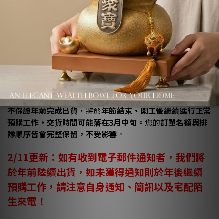
此部分訂單，我們將於
第一、第二部分訂單完成寄發後
，依
實際到倉數量與訂單順序
安排出貨。
若現場數量不足，未能於年前完成寄送之訂單，
由於本梯次
不保證年前完成出貨
，將於
年節結束、開工後繼續進行正常
預購工作，交貨時間可能落在3月中旬。
您的
訂單名額與排
隊順序皆會完整保留，不受影響
。
2/11更新：
如有收到電子郵件通知者，我們
將
於年前陸續出貨，如未獲得通知則於年後繼續
預購工作，請注意自身通知、簡訊以及宅配陌
生來電！