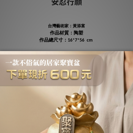
安忍行願
台灣藝術家：黃添富
作品材質：陶塑
作品總尺寸：
16*7*56 cm
安忍
，將一切嗔怒化為虛空；
行願
，用最大力量實現理想。