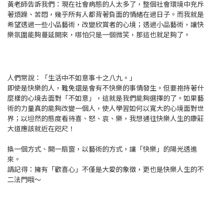
黃老師告訴我們：現在社會病態的人太多了，整個社會環境中充斥
著煩躁、苦悶，幾乎所有人都背著負面的情緒在過日子。而我就是
希望透過一些小品藝術，改變欣賞者的心境；透過小品藝術，讓快
樂氛圍能夠蔓延開來，哪怕只是一個微笑，那這也就足夠了。
人們常說：「生活中不如意事十之八九。」
即使是快樂的人，難免還是會有不快樂的事情發生。但要抱持著什
麼樣的心境去面對「不如意」，這就是我們能夠選擇的了。如果藝
術的力量真的能夠改變一個人，使人學習如何以寬大的心境面對世
界；以坦然的態度看待喜、怒、哀、樂，我想通往快樂人生的康莊
大道應該就近在咫尺！
換一個方式、開一扇窗，以藝術的方式，讓「快樂」的陽光透進
來。
請記得：擁有「歡喜心」不僅是大愛的象徵，更也是快樂人生的不
二法門哦～