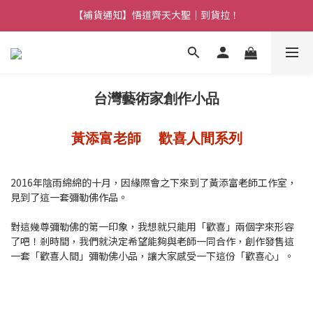
【補貨通知】悟道齊天大聖｜到貨拉！
【熱門】馬上有系列！四種寶物幫你財運「轉」進來
【熱門】馬上有系列！四種寶物幫你財運「轉」進來
台灣藝術家創作小品
黃添富老師
歡喜人間系列
2016年陰雨綿綿的十月，因緣際會之下來到了黃添富老師工作室，
見到了這一套彌勒佛作品。
對這幾尊彌勒佛的第一印象，我想就只能用「歡喜」兩個字來形容
了吧！剎時間，我們就決定希望能夠與老師一同合作，創作發售這
一套「歡喜人間」彌勒佛小品，讓大家感受一下這份「歡喜心」。