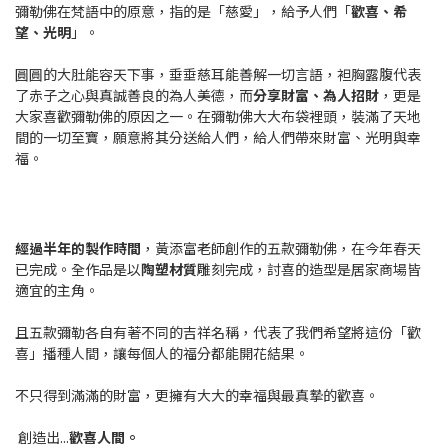
彌勒佛在梵語中的原意，指的是「慈愛」，給予人們「
歡喜、希
望、光明
」。
圓圓的大肚能容天下事，垂垂慈耳能善解一切言語，袒胸露腹代表
了赤子之心與真誠善良的為人美德，而
分享財富、為人招財
，更是
大家喜歡彌勒佛的原因之一。在彌勒佛大大布袋裡頭，裝滿了天地
間的一切至寶，願意將其分送給人們，給人們帶來財富、光明與幸
福。
經過半年的製作時間
，黃添富老師創作的五款彌勒佛，在今年春天
已完成。全作品是以
陶塑材質
雕刻完成，討喜的造型是居家商場皆
適宜的主角。
且五款彌勒各自有著不同的吉祥名稱，代表了我們希望將這份「歡
喜」播種人間，讓每個人的福分都能開花結果。
不只得到滿滿的財富，更擁有大大的幸福與最真摯的歡喜。
創造出...
歡喜人間。