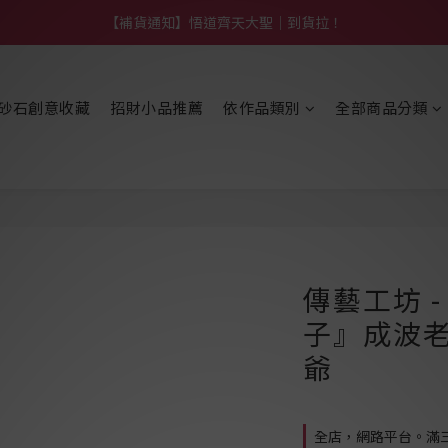
【熱門】馬上有系列！四種寶物幫你財運「轉」進來
【補貨通知】悟道齊天大聖｜到貨拉！
【熱門】馬上有系列！四種寶物幫你財運「轉」進來
砂石創意收藏
招財小品推薦
依作品類別
全部商品分類
傳藝工坊 
子』成波老
爺
全店，網路平台。滿