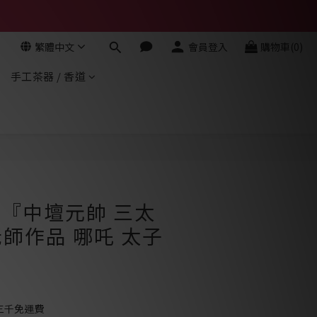
繁體中文
會員登入
購物車(0)
手工茶器 / 香道
立即購買
- 『中壇元帥 三太
師作品 哪吒 太子
三千免運費