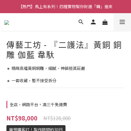
【熱門】馬上有系列！四種寶物幫你財運「轉」進來
【熱門】馬上有系列！四種寶物幫你財運「轉」進來
【補貨通知】悟道齊天大聖｜到貨拉！
【熱門】馬上有系列！四種寶物幫你財運「轉」進來
傳藝工坊 - 『二護法』黃銅 銅
雕 伽藍 韋馱
🔸 精緻高檔黃銅銅雕，細膩、神韻極其莊嚴
🔸 一套收藏，暫不接受拆分
全店，網路平台。滿三千免運費
NT$98,000
NT$128,000
需預購客訂！製作時間約30日