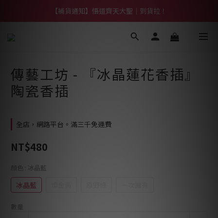
【補貨通知】悟道齊天大聖｜到貨拉！
【熱門】馬上有系列！四種寶物幫你財運「轉」進來
【熱門】馬上有系列！四種寶物幫你財運「轉」進來
傳藝工坊 - 『冰晶蓮花香插』
陶瓷香插
全店，網路平台。滿三千免運費
NT$480
顏色
: 冰晶藍
冰晶藍
燦金黃
原野綠
一次擁有
數量