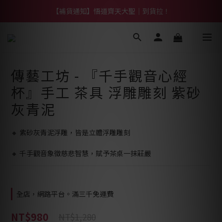
【熱門】馬上有系列！四種寶物幫你財運「轉」進來
【補貨通知】悟道齊天大聖｜到貨拉！
【熱門】馬上有系列！四種寶物幫你財運「轉」進來
傳藝工坊 - 『千手觀音心經
杯』手工 茶具 浮雕雕刻 紫砂
灰青泥
🔸 紫砂灰青泥浮雕，皆是立體浮雕雕刻
🔸 千手觀音象徵慈悲智慧，賦予茶桌一抹莊嚴
全店，網路平台。滿三千免運費
NT$980
NT$1,280