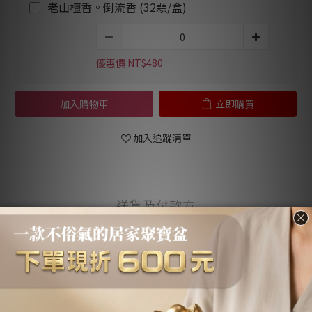
老山檀香。倒流香 (32顆/盒)
優惠價 NT$480
加入購物車
立即購買
加入追蹤清單
送貨及付款方
商品描述
顧客評價
式
商品描述