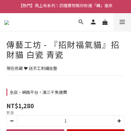
【熱門】馬上有系列！四種寶物幫你財運「轉」進來
【補貨通知】悟道齊天大聖｜到貨拉！
【熱門】馬上有系列！四種寶物幫你財運「轉」進來
傳藝工坊 - 『招財福氣貓』招
財貓 白瓷 青瓷
現在收藏 ❤️ 送手工刺繡坐墊
全店，網路平台。滿三千免運費
NT$1,280
數量