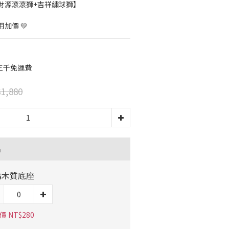
財源滾滾獅+吉祥繡球獅】
加價 💛
三千免運費
1,880
品
購木質底座
 NT$280