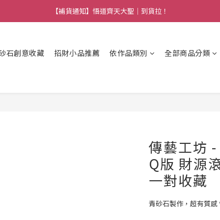
【熱門】馬上有系列！四種寶物幫你財運「轉」進來
【熱門】馬上有系列！四種寶物幫你財運「轉」進來
砂石創意收藏
招財小品推薦
依作品類別
全部商品分類
傳藝工坊 
Q版 財源
一對收藏
青砂石製作，超有質感 