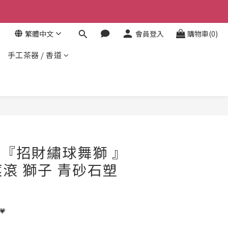
繁體中文
會員登入
購物車(0)
手工茶器 / 香道
立即購買
- 『招財繡球舞獅 』
滾滾 獅子 青砂石塑
