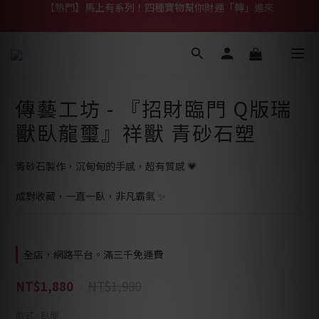
【熱門】馬上有系列！四種寶物幫你財運「轉」進來
【補貨通知】悟道齊天大聖｜到貨拉！
【熱門】馬上有系列！四種寶物幫你財運「轉」進來
傳藝工坊 - 『招財臨門 Q版瑞
獸臥龍璽』祥獸 青砂石塑
青砂石製作，沉甸甸的手感，超有質感 💗
成對收藏，一直一臥，非凡霸氣 ✨
全店，網路平台。滿三千免運費
NT$1,980
NT$1,880
款式
: 臥龍