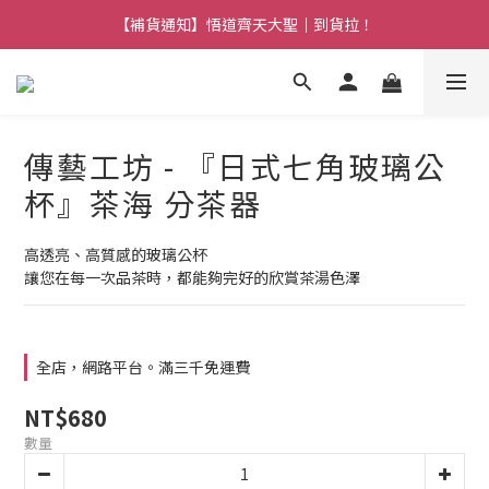
【熱門】馬上有系列！四種寶物幫你財運「轉」進來
【補貨通知】悟道齊天大聖｜到貨拉！
【熱門】馬上有系列！四種寶物幫你財運「轉」進來
傳藝工坊 - 『日式七角玻璃公
杯』茶海 分茶器
高透亮、高質感的玻璃公杯
讓您在每一次品茶時，都能夠完好的欣賞茶湯色澤
全店，網路平台。滿三千免運費
NT$680
數量