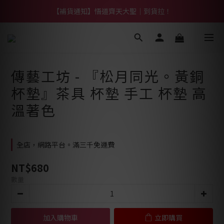
【熱門】馬上有系列！四種寶物幫你財運「轉」進來
【補貨通知】悟道齊天大聖｜到貨拉！
【熱門】馬上有系列！四種寶物幫你財運「轉」進來
傳藝工坊 - 『松月同光。黃銅
杯墊』茶具 杯墊 手工 杯墊 高
溫著色
全店，網路平台。滿三千免運費
NT$680
數量
加入購物車
立即購買