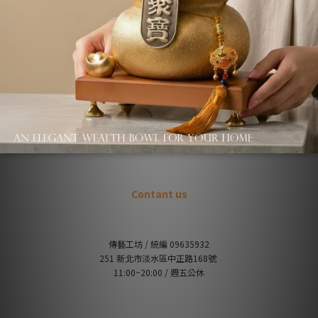
About us
品牌故事
退換貨條款
關於收藏價
Q&A / 常見問題
不會下單嗎？下單教學請點我
Contant us
傳藝工坊 / 統編 09635932
251 新北市淡水區中正路168號
11:00~20:00 / 週五公休