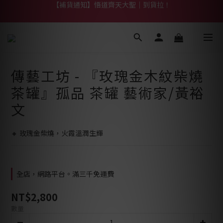
【熱門】馬上有系列！四種寶物幫你財運「轉」進來
【熱門】馬上有系列！四種寶物幫你財運「轉」進來
【補貨通知】悟道齊天大聖｜到貨拉！
【熱門】馬上有系列！四種寶物幫你財運「轉」進來
傳藝工坊 - 『玫瑰金木紋柴燒
茶罐』孤品 茶罐 藝術家/黃裕
文
🔸 玫瑰金柴燒，火霞溫潤生輝
全店，網路平台。滿三千免運費
NT$2,800
數量