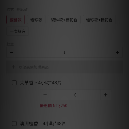
款式
: 貔貅款
貔貅款
蟾蜍款
貔貅款+桂花香
蟾蜍款+桂花香
一次擁有
數量
以優惠價加購商品
艾草香。4小時*48片
優惠價 NT$250
澳洲檀香。4小時*48片