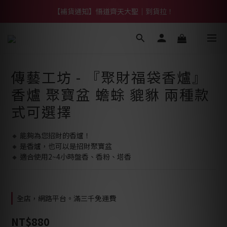
【熱門】馬上有系列！四種寶物幫你財運「轉」進來
【補貨通知】悟道齊天大聖｜到貨拉！
【熱門】馬上有系列！四種寶物幫你財運「轉」進來
傳藝工坊 - 『聚財福袋香爐』
香爐 聚寶盆 蟾蜍 貔貅 兩種款
式可選擇
🔸 能夠為您招財的香爐！
🔸 是香爐，也可以是招財聚寶盆
🔸 適合使用2~4小時盤香、香粉、塔香
全店，網路平台。滿三千免運費
NT$880