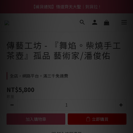
【熱門】馬上有系列！四種寶物幫你財運「轉」進來
【補貨通知】悟道齊天大聖｜到貨拉！
【熱門】馬上有系列！四種寶物幫你財運「轉」進來
傳藝工坊 - 『舞焰。柴燒手工
茶壺』孤品 藝術家/潘俊佑
全店，網路平台。滿三千免運費
NT$5,800
數量
加入購物車
立即購買