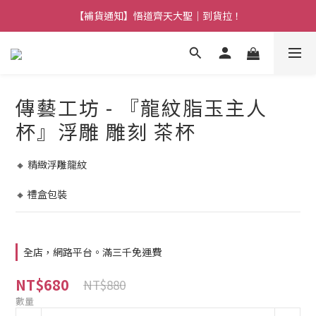
【熱門】馬上有系列！四種寶物幫你財運「轉」進來
【補貨通知】悟道齊天大聖｜到貨拉！
【熱門】馬上有系列！四種寶物幫你財運「轉」進來
傳藝工坊 - 『龍紋脂玉主人
杯』浮雕 雕刻 茶杯
🔸 精緻浮雕龍紋
🔸 禮盒包裝
全店，網路平台。滿三千免運費
NT$680
NT$880
數量