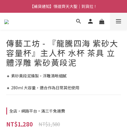
【熱門】馬上有系列！四種寶物幫你財運「轉」進來
【補貨通知】悟道齊天大聖｜到貨拉！
【熱門】馬上有系列！四種寶物幫你財運「轉」進來
傳藝工坊 - 『龍騰四海 紫砂大
容量杯』主人杯 水杯 茶具 立
體浮雕 紫砂黃段泥
🔸 紫砂黃段泥燒製，浮雕清晰細膩
🔸 280ml 大容量，適合作為日常其他使用
全店，網路平台。滿三千免運費
NT$1,280
NT$1,580