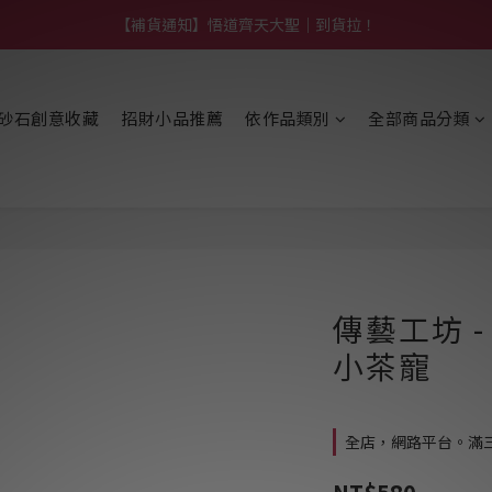
【熱門】馬上有系列！四種寶物幫你財運「轉」進來
【補貨通知】悟道齊天大聖｜到貨拉！
【熱門】馬上有系列！四種寶物幫你財運「轉」進來
砂石創意收藏
招財小品推薦
依作品類別
全部商品分類
傳藝工坊 
小茶寵
全店，網路平台。滿