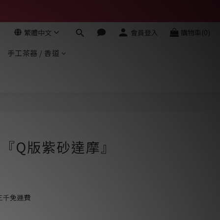
繁體中文
會員登入
購物車(0)
手工茶器 / 香道
立即購買
- 『Q版紫砂達摩』
三千免運費