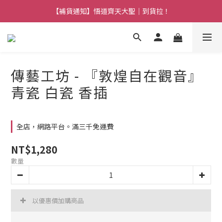
【熱門】馬上有系列！四種寶物幫你財運「轉」進來
【補貨通知】悟道齊天大聖｜到貨拉！
【熱門】馬上有系列！四種寶物幫你財運「轉」進來
傳藝工坊 - 『敦煌自在觀音』
青瓷 白瓷 香插
全店，網路平台。滿三千免運費
NT$1,280
數量
以優惠價加購商品