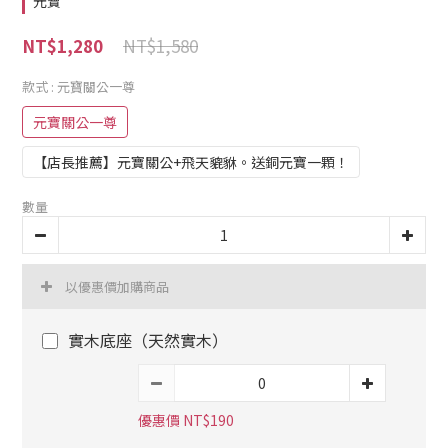
元寶
NT$1,580
NT$1,280
款式
: 元寶關公一尊
元寶關公一尊
【店長推薦】元寶關公+飛天貔貅。送銅元寶一顆！
數量
以優惠價加購商品
實木底座（天然實木）
優惠價 NT$190