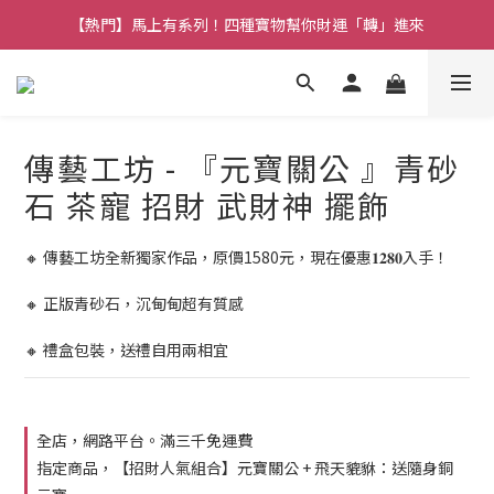
【熱門】馬上有系列！四種寶物幫你財運「轉」進來
【補貨通知】悟道齊天大聖｜到貨拉！
【熱門】馬上有系列！四種寶物幫你財運「轉」進來
傳藝工坊 - 『元寶關公 』青砂
石 茶寵 招財 武財神 擺飾
🔸 傳藝工坊全新獨家作品，原價1580元，現在優惠𝟏𝟐𝟖𝟎入手！
🔸 正版青砂石，沉甸甸超有質感
🔸 禮盒包裝，送禮自用兩相宜
全店，網路平台。滿三千免運費
指定商品，【招財人氣組合】元寶關公 + 飛天貔貅：送隨身銅