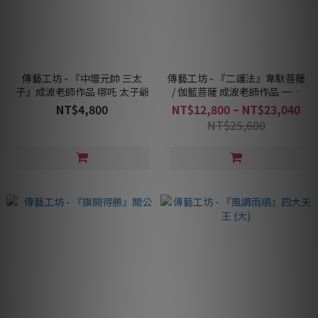
傳藝工坊 - 『中壇元帥 三太
傳藝工坊 - 『二護法』韋馱菩薩
子』成波老師作品 哪吒 太子爺
/ 伽藍菩薩 成波老師作品 一次
收藏享優惠
NT$4,800
NT$12,800 ~ NT$23,040
NT$25,600