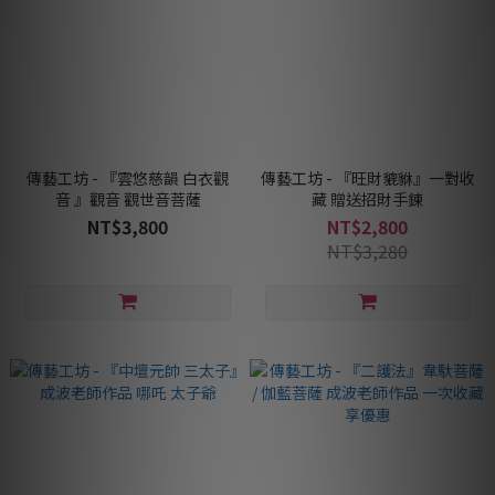
傳藝工坊 - 『雲悠慈韻 白衣觀
傳藝工坊 - 『旺財貔貅』一對收
音 』觀音 觀世音菩薩
藏 贈送招財手鍊
NT$3,800
NT$2,800
NT$3,280