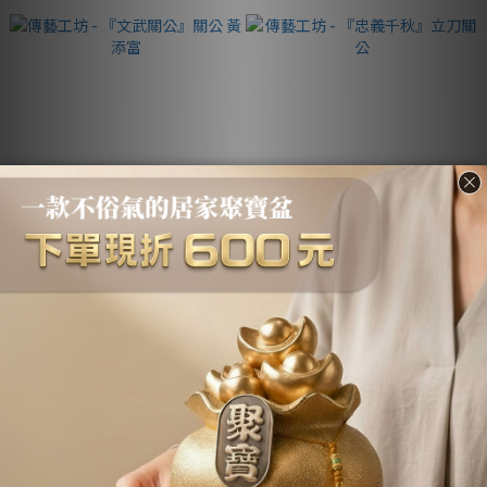
傳藝工坊 - 『文武關公』關公
傳藝工坊 - 『忠義千秋』立刀關
黃添富
公
NT$1,580
NT$2,280
NT$2,580