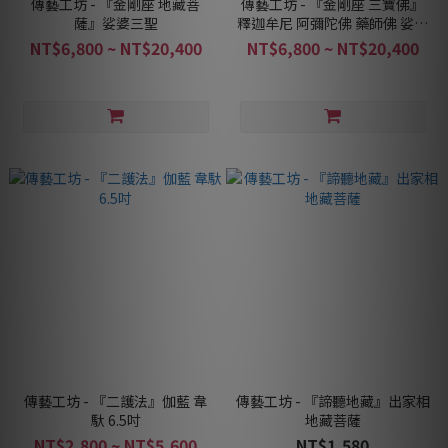
傳藝工坊 - 『金剛座 地藏菩
傳藝工坊 - 『金剛座 三寶佛』
薩』娑婆三聖
釋迦牟尼 阿彌陀佛 藥師佛 娑婆
三聖
NT$6,800 ~ NT$20,400
NT$6,800 ~ NT$20,400
傳藝工坊 - 『二護法』伽藍 韋
傳藝工坊 - 『諦聽地藏』出家相
馱 6.5吋
地藏菩薩
NT$2,800 ~ NT$5,600
NT$1,580