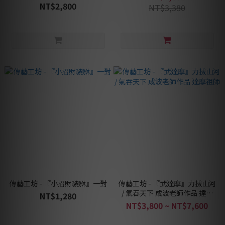
NT$2,800
NT$3,380
傳藝工坊 - 『小招財貔貅』一對
傳藝工坊 - 『武達摩』力拔山河
/ 氣吞天下 成波老師作品 達摩
NT$1,280
祖師
NT$3,800 ~ NT$7,600