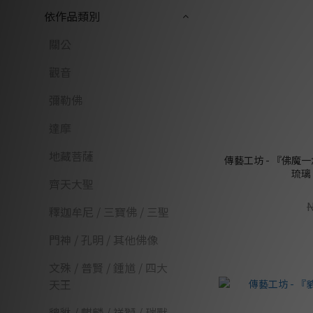
依作品類別
關公
觀音
彌勒佛
達摩
地藏菩薩
傳藝工坊 - 『佛魔
琉璃
齊天大聖
釋迦牟尼 / 三寶佛 / 三聖
門神 / 孔明 / 其他佛像
文殊 / 普賢 / 鍾馗 / 四大
天王
貔貅 / 麒麟 / 祥獅 / 瑞獸