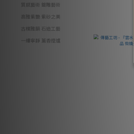
質感藝術 鍍雕藝術
高雅紫艷 紫砂之美
古樸雅韻 石造工藝
一縷寧靜 薰香煙爐