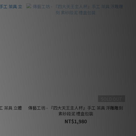
SOLD OUT
工 茶具 立體
傳藝工坊 - 『四大天王主人杯』手工 茶具 浮雕雕刻
紫砂段泥 禮盒包裝
NT$1,980