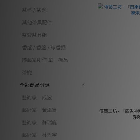
茶杯 / 茶碗
其他茶具配件
整套茶具組
香爐 / 香盤 / 線香插
陶藝家創作 單一孤品
茶寵
全部商品分類
藝術家 成波
藝術家 黃添富
傳藝工坊 - 『四象神
浮
藝術家 蘇瑞鹿
藝術家 林哲宇