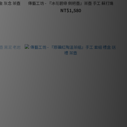
金 灰念 茶壺
傳藝工坊 - 『冰花碧綠 側把壺』茶壺 手工 蘇打燒
NT$1,580