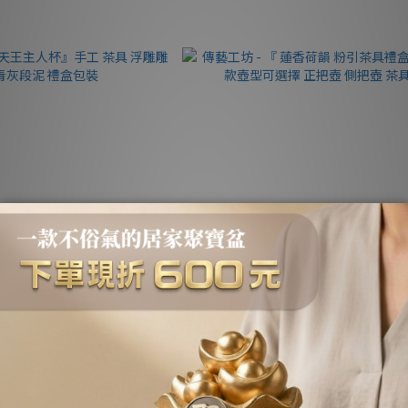
天王主人杯』手工 茶具 浮雕雕刻
傳藝工坊 - 『 蓮香荷韻 粉引茶具禮盒
灰段泥 禮盒包裝
壺型可選擇 正把壺 側把壺 茶具
NT$1,980
NT$3,800