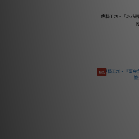
傳藝工坊 - 『冰花
新品