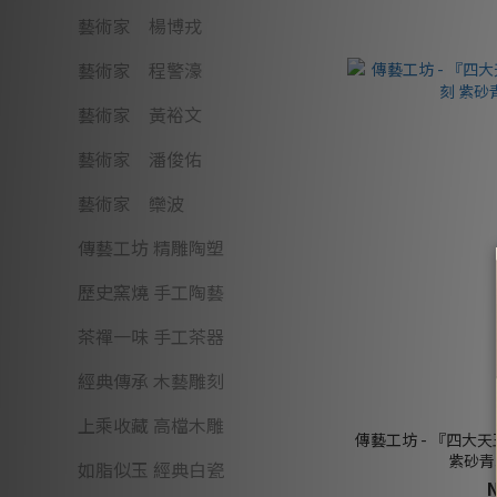
藝術家 楊博戎
藝術家 程警濠
藝術家 黃裕文
藝術家 潘俊佑
藝術家 欒波
傳藝工坊 精雕陶塑
歷史窯燒 手工陶藝
茶禪一味 手工茶器
經典傳承 木藝雕刻
上乘收藏 高檔木雕
傳藝工坊 - 『四大
紫砂青
如脂似玉 經典白瓷