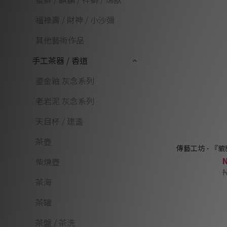
福祿壽 / 財神 / 小沙彌
其他藝術作品
手工茶器 / 香道
鎏金釉 灰念系列
老岩泥 灰念系列
天目杯 / 建盞
茶壺
傳藝工坊 - 『
柴燒壺
茶海
茶罐
茶盤 / 茶洗