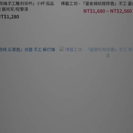
。柴燒手工雕刻茶杯』小杯 孤品
傳藝工坊 - 『鎏金錘紋提樑壺』手工 鎏
 藝術家/程警濠
NT$1,680 ~ NT$2,560
NT$1,280