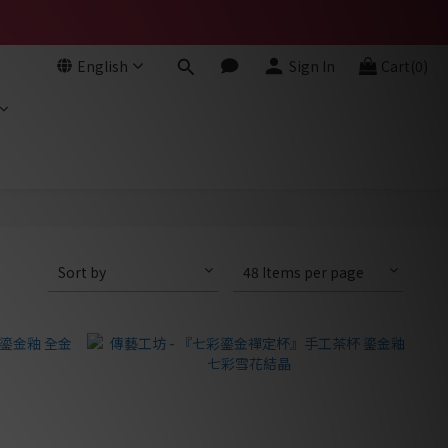
English
Sign In
Cart(0)
Sort by
48 Items per page