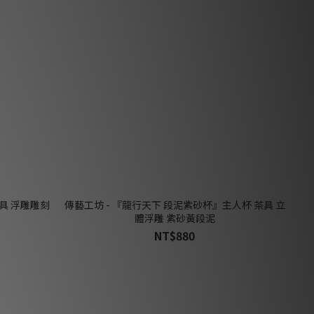
具 浮雕雕刻
傳藝工坊 - 『龍行天下 段泥紫砂杯』主人杯 茶具 立
體浮雕 紫砂黃段泥
NT$880