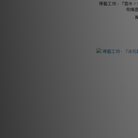
傳藝工坊 - 『雲水
柴燒壺