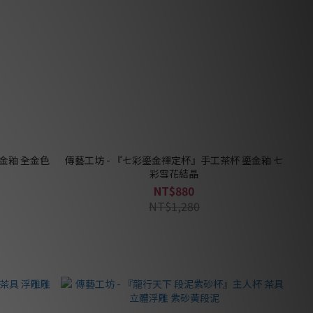
金釉 全金色
傳藝工坊 - 『七彩鎏金禪定杯』手工茶杯 鎏金釉 七
彩雪花結晶
NT$880
NT$1,280