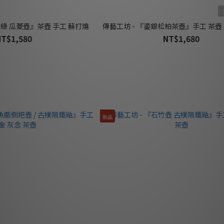
碧綠 瓜菱壺』茶壺 手工 蘇打燒
傳藝工坊 - 『鎏銀松柏茶壺』手工 茶壺
NT$1,580
NT$1,680
新品