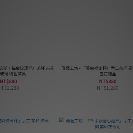
一念間。描金琉璃杯』茶杯 茶具
傳藝工坊 - 『鎏金禪定杯』手工茶杯 鎏
 玻璃 特色茶具
雪花結晶
NT$880
NT$880
NT$1,280
NT$1,280