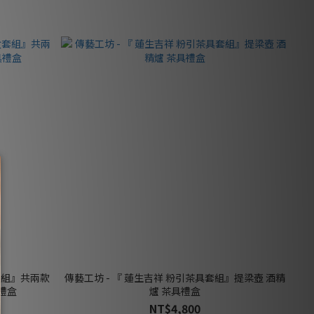
套組』共兩款
傳藝工坊 - 『 蓮生吉祥 粉引茶具套組』提梁壺 酒精
禮盒
爐 茶具禮盒
NT$4,800