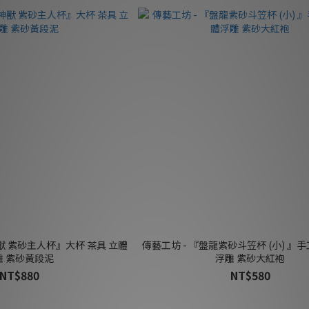
獸 紫砂主人杯』大杯 茶具 立體
傳藝工坊 - 『盤龍紫砂斗笠杯 (小) 』手
雕 紫砂黃段泥
浮雕 紫砂大紅袍
NT$880
NT$580