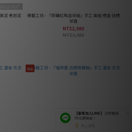
SOLD OUT
 黑泥 老岩泥
傳藝工坊 - 『原礦紅陶溫茶組』手工 套組 禮盒 送禮
茶壺
NT$2,980
NT$3,380
新品