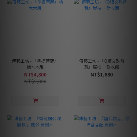
傳藝工坊 - 『準提菩薩』
傳藝工坊 - 『Q版文殊普
檜木木雕
賢』崖柏 一對收藏
NT$4,800
NT$1,680
NT$5,800