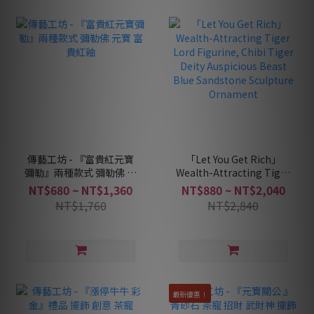
傳藝工坊 - 『富貴紅元寶
「Let You Get Rich」
彌勒』兩種款式 彌勒佛 元
Wealth-Attracting Tiger
寶 富貴紅釉
Lord Figurine, Chibi
NT$680 ~ NT$1,360
NT$880 ~ NT$2,040
Tiger Deity Auspicious
NT$1,760
NT$2,840
Beast Blue Sandstone
Sculpture Ornament
最新優惠！