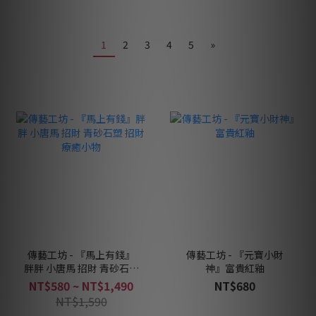
1
2
3
4
5
»
傳藝工坊 - 『馬上有錢』
傳藝工坊 - 『元寶小財
胖胖 小唐馬 招財 青砂石塑
神』富貴紅釉
招財 療癒小物
NT$580 ~ NT$1,490
NT$680
NT$1,590