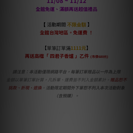
11/08 ~ 11/12
全館免運、滿額再送超值禮品
活動期間
】
【
不限金額
全館台灣地區。免運費 ！
【
1111元
】
單筆訂單滿
再送高檔「 四君子香爐
」乙件
(市價680元)
請注意：本活動僅限網路平台，每筆訂單贈品以一件為上限
金額以單筆訂單計算，凡拆單、運費皆不列入金額累計。
贈品恕不
挑款、折現、退換
。
活動限定期間外下單恕不列入本次活動對象
（
含預購）。