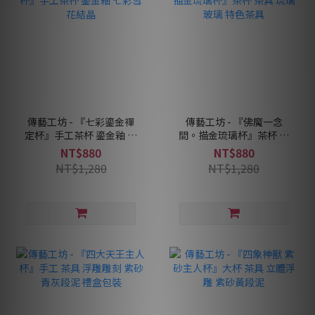
傳藝工坊 - 『七彩鎏金禪
傳藝工坊 - 『佛魔一念
定杯』手工茶杯 鎏金釉 七
間。描金琉璃杯』茶杯 茶
彩雪花結晶
具 琉璃 玻璃 特色茶具
NT$880
NT$880
NT$1,280
NT$1,280