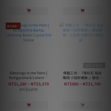
最新優惠！
SOLD OUT
Blessings in the Palm |
傳藝工坊 - 『青砂石 指定
Ksitigarbha & Listening
賺錢 小招財貔貅 』贈送銅
Beast Crystal Orb Statue
錢、小石鼓 祥獸 可一對收
NT$1,280 ~ NT$3,570
NT$880 ~ NT$1,760
藏！
NT$3,870