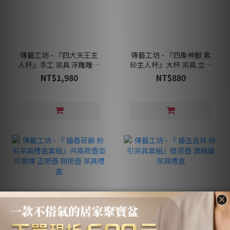
傳藝工坊 - 『四大天王主
傳藝工坊 - 『四象神獸 紫
人杯』手工 茶具 浮雕雕刻
砂主人杯』大杯 茶具 立體
紫砂青灰段泥 禮盒包裝
浮雕 紫砂黃段泥
NT$1,980
NT$880