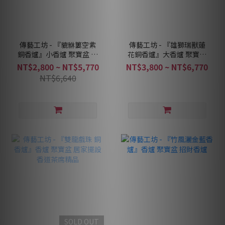
傳藝工坊 - 『貔貅簍空紫
傳藝工坊 - 『雄獅瑞獸蓮
銅香爐』小香爐 聚寶盆 居
花銅香爐』大香爐 聚寶盆
家擺設 香道茶席精品
居家擺設 香道茶席精品
NT$2,800 ~ NT$5,770
NT$3,800 ~ NT$6,770
NT$6,640
SOLD OUT