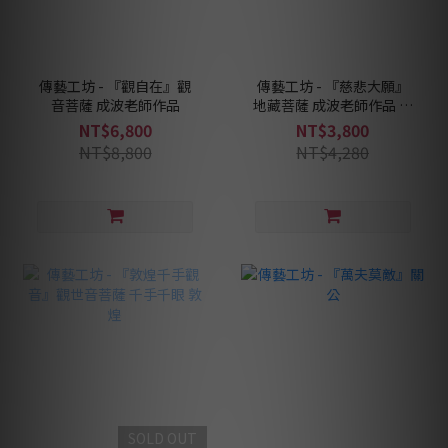
傳藝工坊 - 『觀自在』觀
傳藝工坊 - 『慈悲大願』
音菩薩 成波老師作品
地藏菩薩 成波老師作品 地
藏王
NT$6,800
NT$3,800
NT$8,800
NT$4,280
SOLD OUT