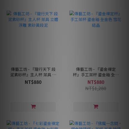
傳藝工坊 - 『龍行天下 段
傳藝工坊 - 『鎏金禪定
泥紫砂杯』主人杯 茶具 立
杯』手工茶杯 鎏金釉 全金
體浮雕 紫砂黃段泥
色 雪花結晶
NT$880
NT$880
NT$1,280