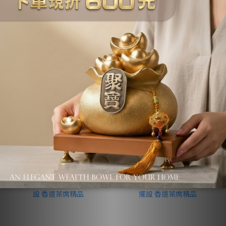
傳藝工坊 - 『 蓮香荷韻 粉
傳藝工坊 - 『 蓮生吉祥 粉
引茶具禮盒套組』共兩款
引茶具套組』提梁壺 酒精
壺型可選擇 正把壺 側把壺
爐 茶具禮盒
NT$3,800
NT$4,800
茶具禮盒
NT$4,800
1
2
3
4
5
»