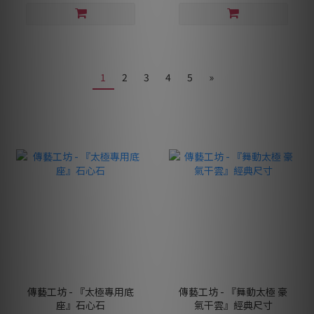
1
2
3
4
5
»
傳藝工坊 - 『太極專用底
傳藝工坊 - 『舞動太極 豪
座』石心石
氣干雲』經典尺寸