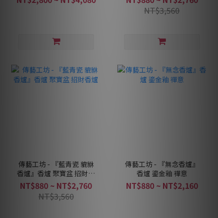
NT$3,560
傳藝工坊 - 『藍青瓷 貔貅
傳藝工坊 - 『無念香爐』
香爐』香爐 聚寶盆 招財香
香爐 鎏金釉 禪意
爐
NT$880 ~ NT$2,760
NT$880 ~ NT$2,160
NT$3,560