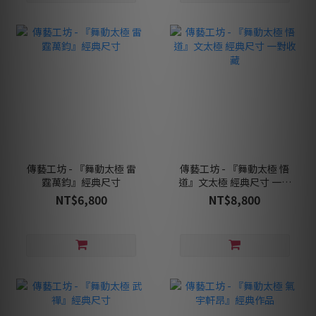
傳藝工坊 - 『舞動太極 雷
傳藝工坊 - 『舞動太極 悟
霆萬鈞』經典尺寸
道』文太極 經典尺寸 一對
收藏
NT$6,800
NT$8,800