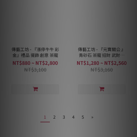
傳藝工坊 - 『漲停牛牛 彩
傳藝工坊 - 『元寶關公 』
金』禮品 擺飾 創意 茶寵
青砂石 茶寵 招財 武財神
擺飾
NT$880 ~ NT$2,800
NT$1,280 ~ NT$2,560
NT$3,100
NT$3,160
1
2
3
4
5
»