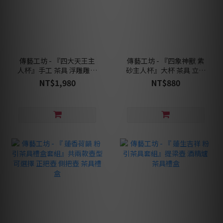
傳藝工坊 - 『四大天王主
傳藝工坊 - 『四象神獸 紫
人杯』手工 茶具 浮雕雕刻
砂主人杯』大杯 茶具 立體
紫砂青灰段泥 禮盒包裝
浮雕 紫砂黃段泥
NT$1,980
NT$880