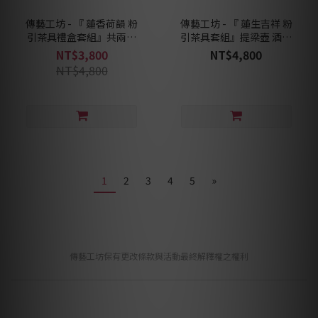
傳藝工坊 - 『 蓮香荷韻 粉
傳藝工坊 - 『 蓮生吉祥 粉
引茶具禮盒套組』共兩款
引茶具套組』提梁壺 酒精
壺型可選擇 正把壺 側把壺
爐 茶具禮盒
NT$3,800
NT$4,800
茶具禮盒
NT$4,800
1
2
3
4
5
»
傳藝工坊保有更改條款與活動最終解釋權之權利