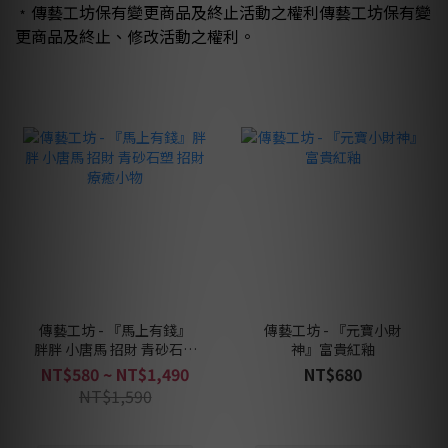
﹡
傳藝工坊保有變更商品及終止活動之權利
傳藝工坊保有變
更商品及終止、修改活動之權利。
傳藝工坊 - 『馬上有錢』
傳藝工坊 - 『元寶小財
胖胖 小唐馬 招財 青砂石塑
神』富貴紅釉
招財 療癒小物
NT$580 ~ NT$1,490
NT$680
NT$1,590