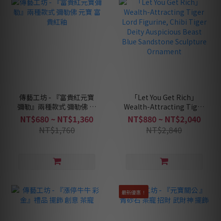
傳藝工坊 - 『富貴紅元寶
「Let You Get Rich」
彌勒』兩種款式 彌勒佛 元
Wealth-Attracting Tiger
寶 富貴紅釉
Lord Figurine, Chibi
NT$680 ~ NT$1,360
NT$880 ~ NT$2,040
Tiger Deity Auspicious
NT$1,760
NT$2,840
Beast Blue Sandstone
Sculpture Ornament
最新優惠！