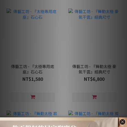
傳藝工坊 - 『太極專用底
傳藝工坊 - 『舞動太極 豪
座』石心石
氣干雲』經典尺寸
NT$1,580
NT$6,800