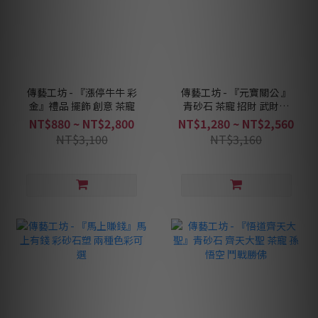
傳藝工坊 - 『漲停牛牛 彩
傳藝工坊 - 『元寶關公 』
金』禮品 擺飾 創意 茶寵
青砂石 茶寵 招財 武財神
擺飾
NT$880 ~ NT$2,800
NT$1,280 ~ NT$2,560
NT$3,100
NT$3,160