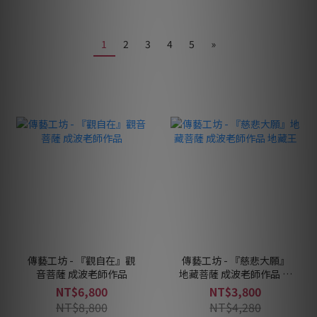
1
2
3
4
5
»
傳藝工坊 - 『觀自在』觀
傳藝工坊 - 『慈悲大願』
音菩薩 成波老師作品
地藏菩薩 成波老師作品 地
藏王
NT$6,800
NT$3,800
NT$8,800
NT$4,280