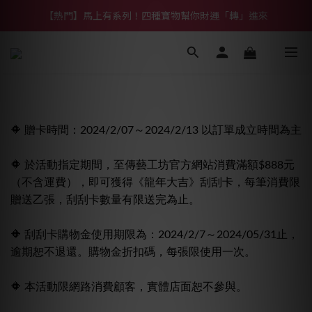
【熱門】馬上有系列！四種寶物幫你財運「轉」進來
【熱門】馬上有系列！四種寶物幫你財運「轉」進來
【補貨通知】悟道齊天大聖｜到貨拉！
【熱門】馬上有系列！四種寶物幫你財運「轉」進來
🔶 贈卡時間：2024/2/07～2024/2/13 以訂單成立時間為主
🔶 於活動指定期間，至傳藝工坊官方網站消費滿額$888元
（不含運費），即可獲得《龍年大吉》刮刮卡，每筆消費限
贈送乙張，刮刮卡數量有限送完為止。
🔶 刮刮卡購物金使用期限為：2024/2/7～2024/05/31止，
逾期恕不退還。購物金折扣碼，每張限使用一次。
🔶 本活動限網路消費顧客，實體店面恕不參與。