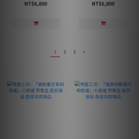
NT$6,800
NT$6,800
1
2
3
»