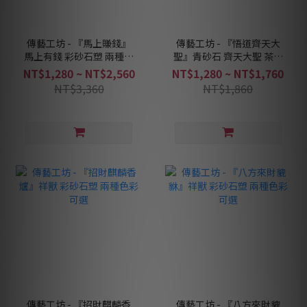
傳藝工坊 - 『馬上賺錢』
傳藝工坊 - 『悟道齊天大
馬上有錢 彩砂石塑 兩種色
聖』青砂石 齊天大聖 茶寵
彩可選
孫悟空 鬥戰勝佛
NT$1,280 ~ NT$2,560
NT$1,280 ~ NT$1,760
NT$3,360
NT$1,860
傳藝工坊 - 『招財麒麟香
傳藝工坊 - 『八方來財貔