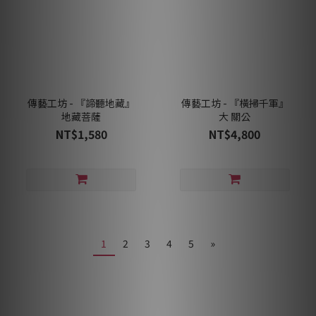
傳藝工坊 - 『諦聽地藏』
傳藝工坊 - 『橫掃千軍』
地藏菩薩
大 關公
NT$1,580
NT$4,800
1
2
3
4
5
»