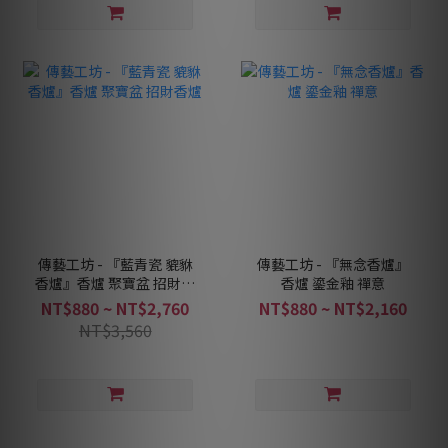
傳藝工坊 - 『藍青瓷 貔貅
傳藝工坊 - 『無念香爐』
香爐』香爐 聚寶盆 招財香
香爐 鎏金釉 禪意
爐
NT$880 ~ NT$2,760
NT$880 ~ NT$2,160
NT$3,560