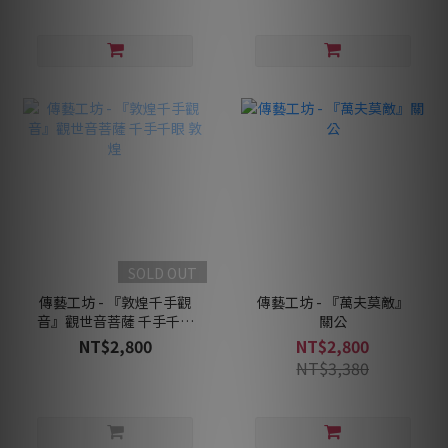
SOLD OUT
傳藝工坊 - 『敦煌千手觀
傳藝工坊 - 『萬夫莫敵』
音』觀世音菩薩 千手千眼
關公
敦煌
NT$2,800
NT$2,800
NT$3,380