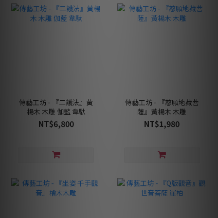
傳藝工坊 - 『二護法』黃
傳藝工坊 - 『慈願地藏菩
楊木 木雕 伽藍 韋馱
薩』黃楊木 木雕
NT$6,800
NT$1,980