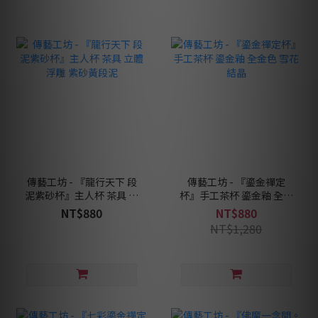
傳藝工坊 - 『龍行天下 段
傳藝工坊 - 『鎏金禪定
泥紫砂杯』主人杯 茶具 立
杯』手工茶杯 鎏金釉 全金
體浮雕 紫砂黃段泥
色 雪花結晶
NT$880
NT$880
NT$1,280