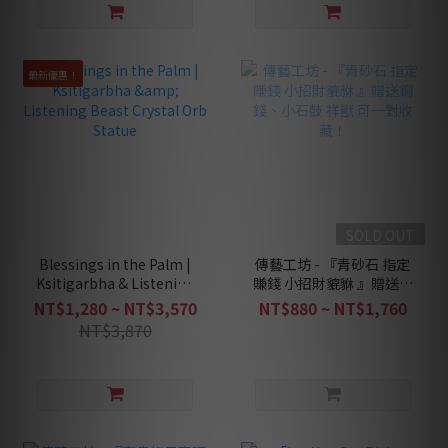
最新優惠！
SOLD OUT
Blessings in the Palm |
傳藝工坊 - 『青砂石 指定
Ksitigarbha & Listening
賺錢 小招財貔貅 』贈送銅
Beast Crystal Orb Statue
錢、小石鼓 祥獸 可一對收
NT$1,280 ~ NT$3,570
NT$880 ~ NT$1,760
藏！
NT$3,870