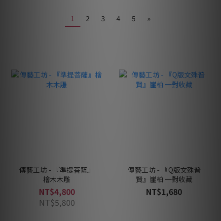
1
2
3
4
5
»
傳藝工坊 - 『準提菩薩』
傳藝工坊 - 『Q版文殊普
檜木木雕
賢』崖柏 一對收藏
NT$4,800
NT$1,680
NT$5,800