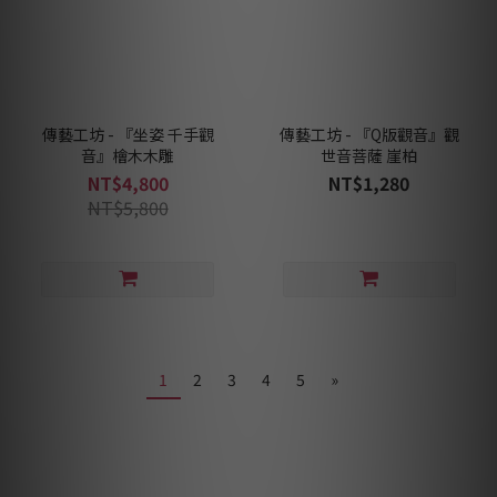
傳藝工坊 - 『坐姿 千手觀
傳藝工坊 - 『Q版觀音』觀
音』檜木木雕
世音菩薩 崖柏
NT$4,800
NT$1,280
NT$5,800
1
2
3
4
5
»