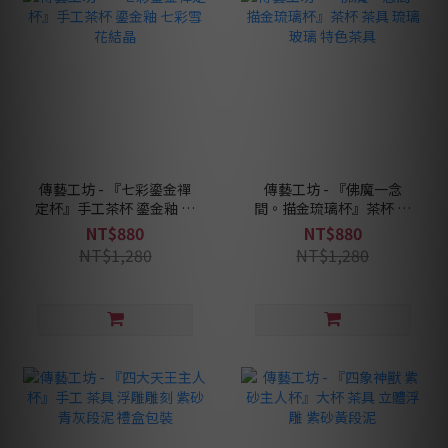
傳藝工坊 - 『七彩鎏金禪
傳藝工坊 - 『佛魔一念
定杯』手工茶杯 鎏金釉 七
間。描金琉璃杯』茶杯 茶
彩雪花結晶
具 琉璃 玻璃 特色茶具
NT$880
NT$880
NT$1,280
NT$1,280