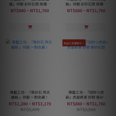
爐』祥獸 彩砂石塑 兩種色
貅』祥獸 彩砂石塑 兩種色
彩可選
彩可選
NT$880 ~ NT$1,760
NT$880 ~ NT$1,760
新品七折優惠中！
傳藝工坊 - 『青砂石 飛天
傳藝工坊 - 『招財小虎
貔貅 』祥獸 一對收藏！
爺』虎爺將軍 好野 青砂石
塑
NT$1,280 ~ NT$3,170
NT$880 ~ NT$1,760
NT$3,470
NT$2,560