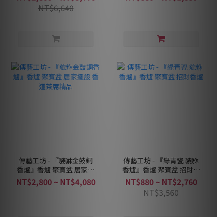
NT$6,640
傳藝工坊 - 『貔貅金鼓銅
傳藝工坊 - 『綠青瓷 貔貅
香爐』香爐 聚寶盆 居家擺
香爐』香爐 聚寶盆 招財香
設 香道茶席精品
爐
NT$2,800 ~ NT$4,080
NT$880 ~ NT$2,760
NT$3,560