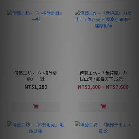
傳藝工坊 - 『小招財貔
傳藝工坊 - 『武達摩』力
貅』一對
拔山河 / 氣吞天下 成波老
師作品 達摩祖師
NT$1,280
NT$3,800 ~ NT$7,600