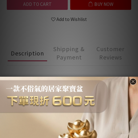
ADD TO CART
BUY NOW
Add to Wishlist
Shipping &
Customer
Description
Payment
Reviews
Description