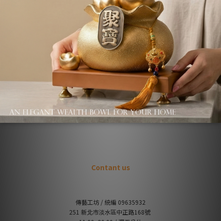
About us
品牌故事
退換貨條款
關於收藏價
Q&A / 常見問題
不會下單嗎？下單教學請點我
Contant us
傳藝工坊 / 統編 09635932
251 新北市淡水區中正路168號