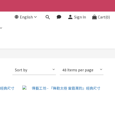
English
Sign In
Cart(0)
Sort by
48 Items per page