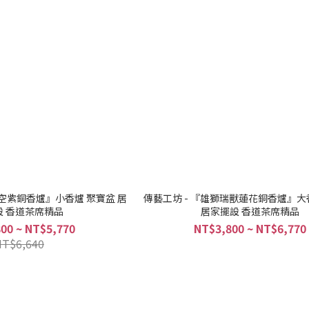
簍空紫銅香爐』小香爐 聚寶盆 居
傳藝工坊 - 『雄獅瑞獸蓮花銅香爐』大
設 香道茶席精品
居家擺設 香道茶席精品
00 ~ NT$5,770
NT$3,800 ~ NT$6,770
NT$6,640