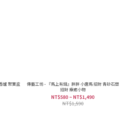
香爐 聚寶盆
傳藝工坊 - 『馬上有錢』胖胖 小唐馬 招財 青砂石塑
招財 療癒小物
NT$580 ~ NT$1,490
NT$1,590