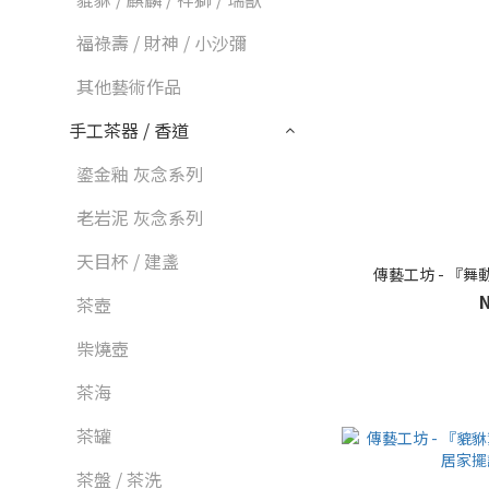
福祿壽 / 財神 / 小沙彌
其他藝術作品
手工茶器 / 香道
鎏金釉 灰念系列
老岩泥 灰念系列
天目杯 / 建盞
傳藝工坊 - 『
茶壺
柴燒壺
茶海
茶罐
茶盤 / 茶洗