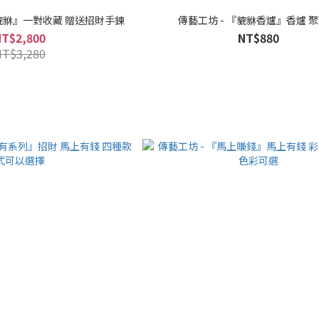
財貔貅』一對收藏 贈送招財手鍊
傳藝工坊 - 『貔貅香爐』香爐 
NT$2,800
NT$880
NT$3,280