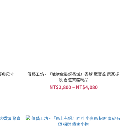
經典尺寸
傳藝工坊 - 『貔貅金鼓銅香爐』香爐 聚寶盆 居家擺
設 香道茶席精品
NT$2,800 ~ NT$4,080