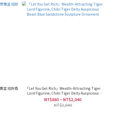
聚寶盆 招財香
「Let You Get Rich」Wealth-Attracting Tiger
Lord Figurine, Chibi Tiger Deity Auspicious
Beast Blue Sandstone Sculpture Ornament
NT$880 ~ NT$2,040
NT$2,840