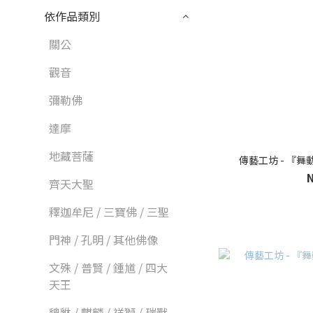
依作品類別
關公
觀音
彌勒佛
達摩
地藏菩薩
傳藝工坊 - 『
齊天大聖
釋迦牟尼 / 三寶佛 / 三聖
門神 / 孔明 / 其他佛像
文殊 / 普賢 / 鍾馗 / 四大
天王
貔貅 / 麒麟 / 祥獅 / 瑞獸