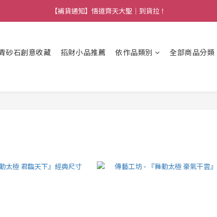
【熱門】馬上有系列！四種寶物幫你財運「轉」進來
【補貨通知】悟道齊天大聖｜到貨拉！
【熱門】馬上有系列！四種寶物幫你財運「轉」進來
青砂石創意收藏
招財小品推薦
依作品類別
全部商品分類