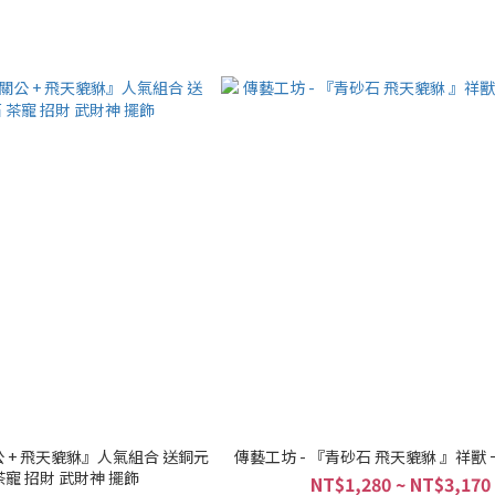
公 + 飛天貔貅』人氣組合 送銅元
傳藝工坊 - 『青砂石 飛天貔貅 』祥獸
茶寵 招財 武財神 擺飾
NT$1,280 ~ NT$3,170