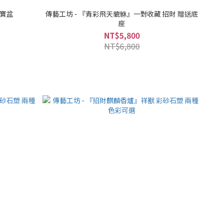
聚寶盆
傳藝工坊 - 『青彩飛天貔貅』一對收藏 招財 贈送底
座
NT$5,800
NT$6,800