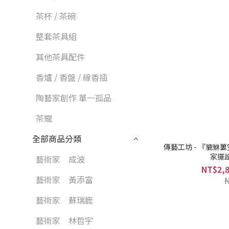
茶杯 / 茶碗
整套茶具組
其他茶具配件
香爐 / 香盤 / 線香插
陶藝家創作 單一孤品
茶寵
全部商品分類
傳藝工坊 - 『貔貅
家擺
藝術家 成波
NT$2,8
藝術家 黃添富
藝術家 蘇瑞鹿
藝術家 林哲宇