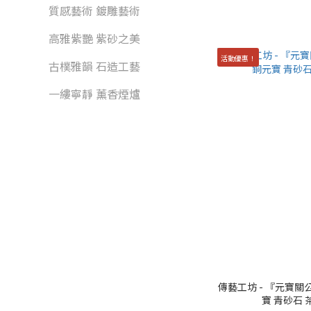
質感藝術 鍍雕藝術
高雅紫艷 紫砂之美
活動優惠！
古樸雅韻 石造工藝
一縷寧靜 薰香煙爐
傳藝工坊 - 『元寶關
寶 青砂石 