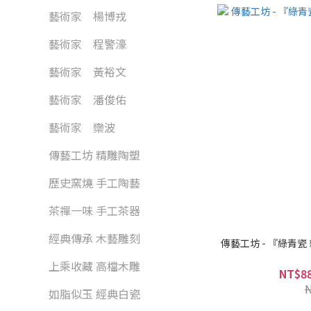
藝術家 楊博戎
藝術家 程警濠
藝術家 黃裕文
藝術家 潘俊佑
藝術家 欒波
傳藝工坊 精雕陶塑
歷史窯燒 手工陶藝
茶禪一味 手工茶器
經典傳承 木藝雕刻
傳藝工坊 - 『綠青瓷
上乘收藏 高檔木雕
NT$88
如脂似玉 經典白瓷