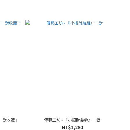
 一對收藏！
傳藝工坊 - 『小招財貔貅』一對
NT$1,280