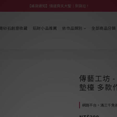
【熱門】馬上有系列！四種寶物幫你財運「轉」進來
【補貨通知】悟道齊天大聖｜到貨拉！
【熱門】馬上有系列！四種寶物幫你財運「轉」進來
青砂石創意收藏
招財小品推薦
依作品類別
全部商品分類
傳藝工坊 
墊檯 多款
網路平台。滿三千免運費 