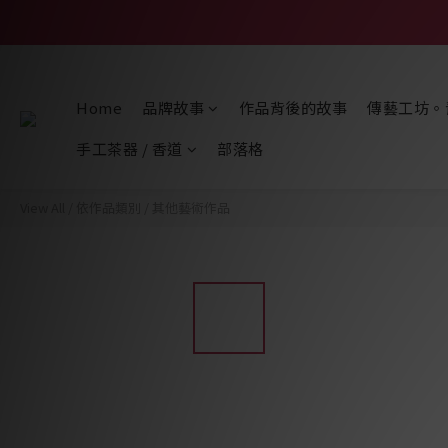
Home
品牌故事
作品背後的故事
傳藝工坊。
手工茶器 / 香道
部落格
View All
/
依作品類別
/
其他藝術作品