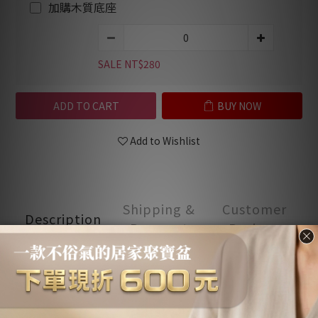
加購木質底座
SALE NT$280
ADD TO CART
BUY NOW
Add to Wishlist
Shipping &
Customer
Description
Payment
Reviews
Description