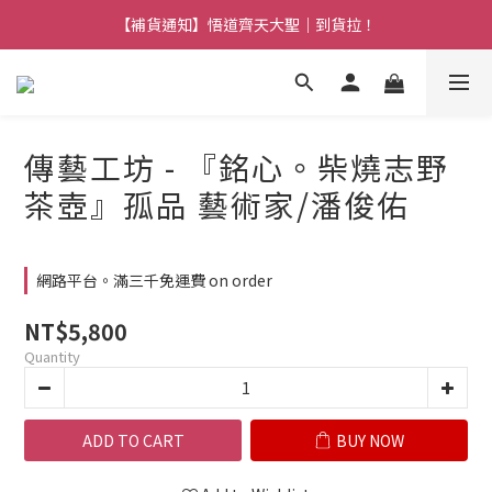
【熱門】馬上有系列！四種寶物幫你財運「轉」進來
【補貨通知】悟道齊天大聖｜到貨拉！
【熱門】馬上有系列！四種寶物幫你財運「轉」進來
傳藝工坊 - 『銘心。柴燒志野
茶壺』孤品 藝術家/潘俊佑
網路平台。滿三千免運費 on order
NT$5,800
Quantity
ADD TO CART
BUY NOW