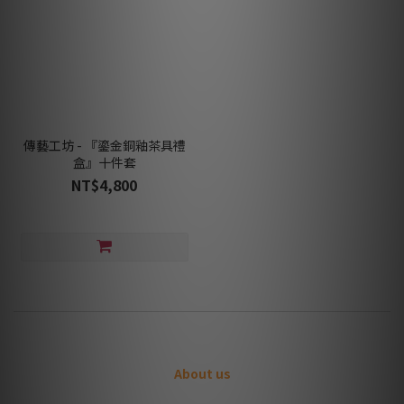
傳藝工坊 - 『鎏金銅釉茶具禮
盒』十件套
NT$4,800
About us