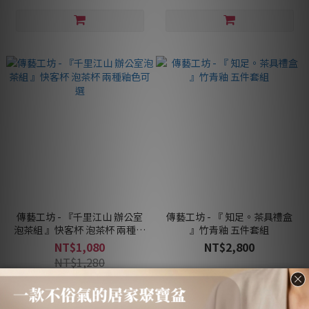
傳藝工坊 - 『千里江山 辦公室
傳藝工坊 - 『 知足。茶具禮盒
泡茶組 』快客杯 泡茶杯 兩種釉
』竹青釉 五件套組
色可選
NT$1,080
NT$2,800
NT$1,280