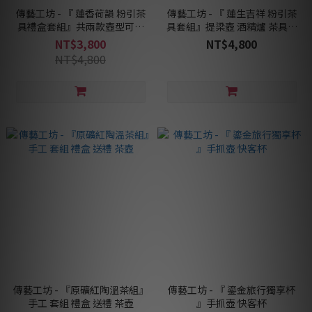
傳藝工坊 - 『 蓮香荷韻 粉引茶
傳藝工坊 - 『 蓮生吉祥 粉引茶
具禮盒套組』共兩款壺型可選
具套組』提梁壺 酒精爐 茶具禮
擇 正把壺 側把壺 茶具禮盒
盒
NT$3,800
NT$4,800
NT$4,800
傳藝工坊 - 『原礦紅陶溫茶組』
傳藝工坊 - 『 鎏金旅行獨享杯
手工 套組 禮盒 送禮 茶壺
』手抓壺 快客杯