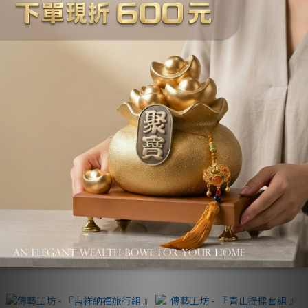
傳藝工坊 - 『 閱山水。茶具禮
傳藝工坊 - 『 小調茶具禮盒套
盒 』竹青釉 五件套組
組 』青石釉 十二件套組
NT$2,800
NT$3,800