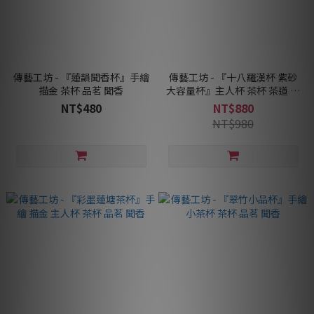
傳藝工坊 - 『蓮韻聞香杯』手繪
傳藝工坊 - 『十八羅漢杯 紫砂
描金 茶杯 品茗 聞香
大容量杯』主人杯 茶杯 茶道 立
體浮雕 紫砂黃段泥
NT$480
NT$880
NT$980