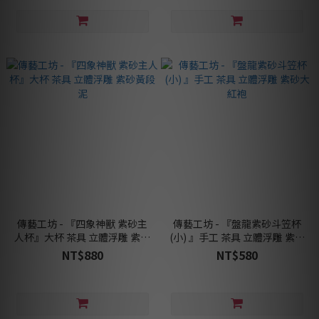
傳藝工坊 - 『四象神獸 紫砂主
傳藝工坊 - 『盤龍紫砂斗笠杯
人杯』大杯 茶具 立體浮雕 紫砂
(小) 』手工 茶具 立體浮雕 紫砂
黃段泥
大紅袍
NT$880
NT$580