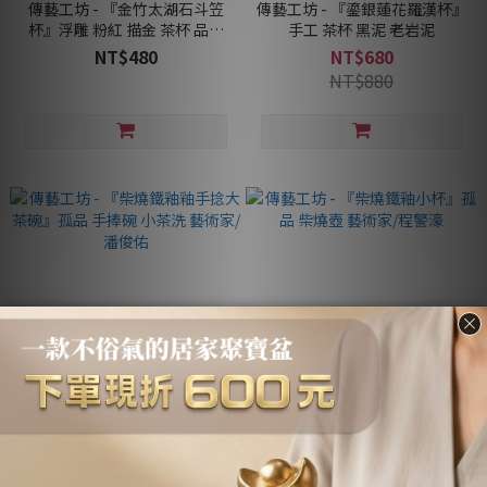
傳藝工坊 - 『金竹太湖石斗笠
傳藝工坊 - 『鎏銀蓮花羅漢杯』
杯』浮雕 粉紅 描金 茶杯 品茗
手工 茶杯 黑泥 老岩泥
聞香
NT$480
NT$680
NT$880
傳藝工坊 - 『柴燒鐵釉釉手捻大
傳藝工坊 - 『柴燒鐵釉小杯』孤
茶碗』孤品 手捧碗 小茶洗 藝術
品 柴燒壺 藝術家/程警濠
家/潘俊佑