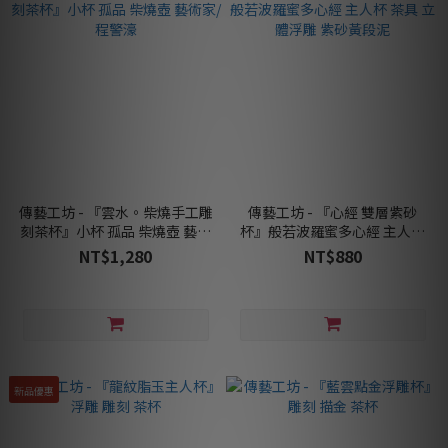
傳藝工坊 - 『雲水。柴燒手工雕
傳藝工坊 - 『心經 雙層紫砂
刻茶杯』小杯 孤品 柴燒壺 藝術
杯』般若波羅蜜多心經 主人杯
家/程警濠
茶具 立體浮雕 紫砂黃段泥
NT$1,280
NT$880
新品優惠