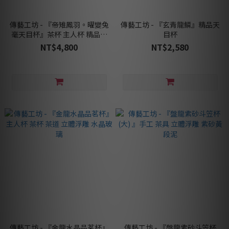
傳藝工坊 - 『帝雉鳳羽。曜變兔
傳藝工坊 - 『玄青龍鱗』精品天
毫天目杯』茶杯 主人杯 精品天
目杯
目杯
NT$4,800
NT$2,580
傳藝工坊 - 『金龍水晶品茗杯』
傳藝工坊 - 『盤龍紫砂斗笠杯