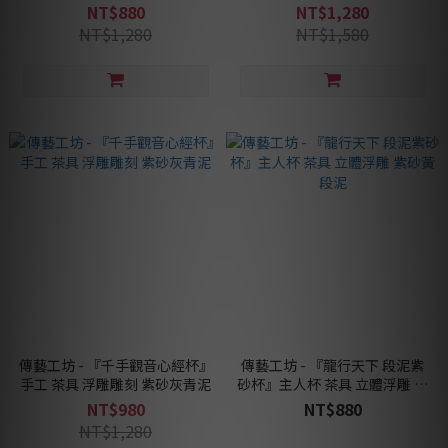
NT$880
NT$1,280
NT$1,280
NT$1,580
傳藝工坊 - 『千手觀音心經杯』
傳藝工坊 - 『龍行天下 段泥紫
手工 茶具 浮雕雕刻 紫砂灰青泥
砂杯』主人杯 茶具 立體浮雕 紫
砂黃段泥
NT$980
NT$880
NT$1,280