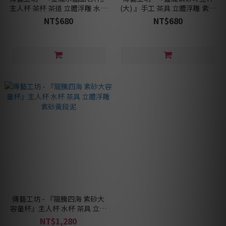
主人杯 茶杯 茶道 立體浮雕 水晶
(大) 』手工 茶具 立體浮雕 紫砂
玻璃
黃段泥
NT$680
NT$680
傳藝工坊 - 『龍騰四海 紫砂大
容量杯』主人杯 水杯 茶具 立體
浮雕 紫砂黃段泥
NT$1,280