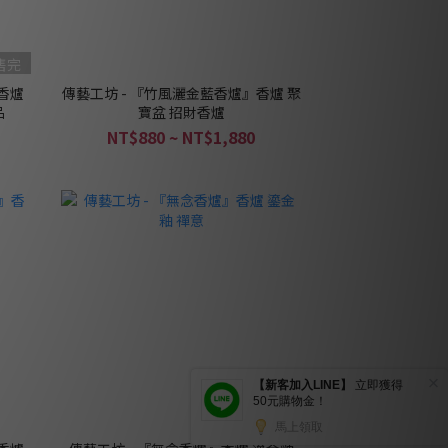
售完
香爐
傳藝工坊 - 『竹風灑金藍香爐』香爐 聚
品
寶盆 招財香爐
NT$880 ~ NT$1,880