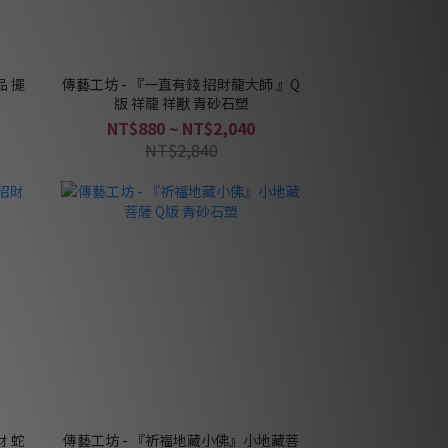
品 擺
傳藝工坊 - 『一直有錢 招財龍大師 』Q
版 祥龍 祥獸 青砂石塑
NT$880 ~ NT$2,040
NT$2,840
財 蛇
傳藝工坊 - 『祈福地藏小佛』小地藏菩