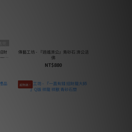
售完
小招財
傳藝工坊 - 『逍遙濟公』青砂石 濟公活
可一對
佛
NT$880
超熱銷！