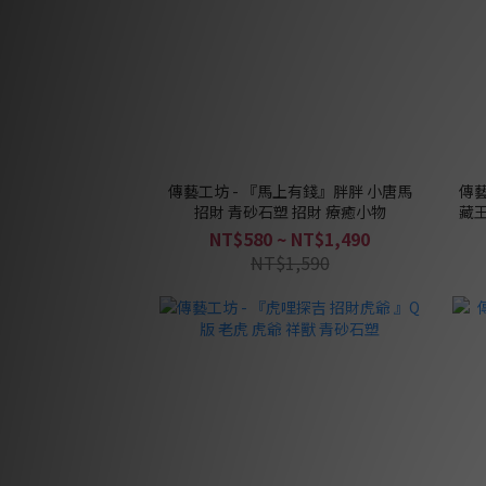
傳藝工坊 - 『馬上有錢』胖胖 小唐馬
傳藝
招財 青砂石塑 招財 療癒小物
藏王
NT$580 ~ NT$1,490
NT$1,590