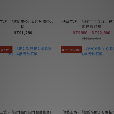
工坊 - 『悠閒濟公』青砂石 濟公活
傳藝工坊 - 『漲停牛牛 彩金』禮
佛
飾 創意 茶寵
NT$1,280
NT$880 ~ NT$2,800
NT$3,100
！超可愛！
NEW！蛇年限定
工坊 - 『招財臨門 招財貔貅雙寶』
傳藝工坊 - 『金蛇來財 』Q版 招