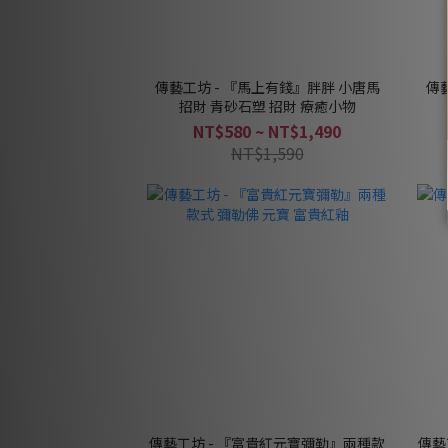
傳藝工坊 - 『馬上有錢』胖胖 小唐馬
傳
招財 青砂石塑 招財 療癒小物
NT$580 ~ NT$1,490
NT$1,590
傳藝工坊 - 『富貴紅元寶彌勒』兩種款
傳藝