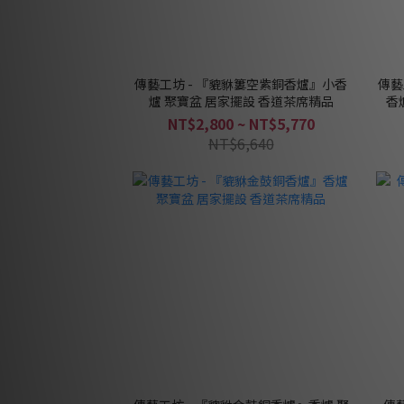
傳藝工坊 - 『貔貅簍空紫銅香爐』小香
傳藝
爐 聚寶盆 居家擺設 香道茶席精品
香
NT$2,800 ~ NT$5,770
NT$6,640