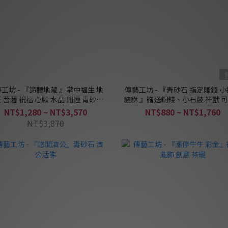
工坊 - 『諦聽地藏 』掌中福生 地
傳藝工坊 - 『青砂石 指定賺錢 
 菩薩 祝福 心願 水晶 開運 青砂石
貔貅 』贈送銅錢、小石鼓 祥獸 
茶寵 擺飾
收藏！
NT$1,280 ~ NT$3,570
NT$880 ~ NT$1,760
NT$3,870