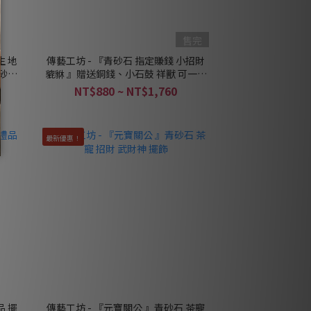
售完
生 地
傳藝工坊 - 『青砂石 指定賺錢 小招財
青砂石
貔貅 』贈送銅錢、小石鼓 祥獸 可一對
收藏！
NT$880 ~ NT$1,760
最新優惠！
品 擺
傳藝工坊 - 『元寶關公 』青砂石 茶寵