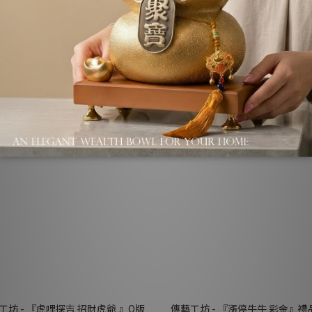
藝工坊 - 『元寶小財神』富貴紅釉
傳藝工坊 - 『諦聽地藏 』掌中福
藏王 菩薩 祝福 心願 水晶 開運 
NT$680
茶寵 擺飾
NT$1,280 ~ NT$3,570
NT$3,870
工坊 - 『虎哩探吉 招財虎爺 』Q版
傳藝工坊 - 『漲停牛牛 彩金』禮