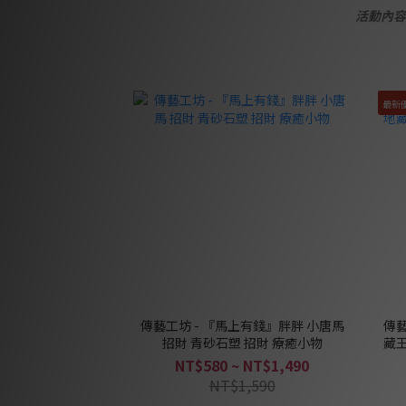
活動內容
最新
傳藝工坊 - 『馬上有錢』胖胖 小唐馬
傳藝
招財 青砂石塑 招財 療癒小物
藏王
NT$580 ~ NT$1,490
NT$1,590