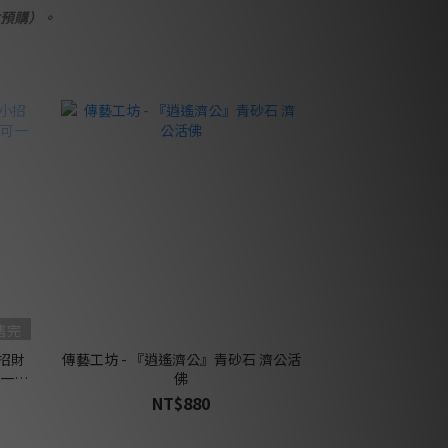
預購）。
售完
小招財
傳藝工坊 - 『逍遙濟公』青砂石 濟公活
可一對
佛
NT$880