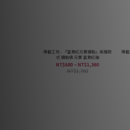
傳藝工坊 - 『富貴紅元寶彌勒』兩種款
傳藝
式 彌勒佛 元寶 富貴紅釉
NT$680 ~ NT$1,360
NT$1,760