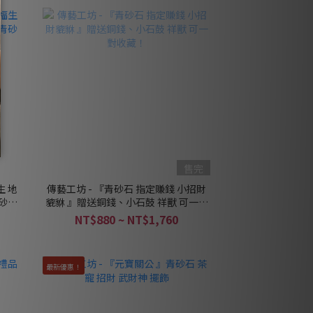
售完
生 地
傳藝工坊 - 『青砂石 指定賺錢 小招財
青砂石
貔貅 』贈送銅錢、小石鼓 祥獸 可一對
收藏！
NT$880 ~ NT$1,760
最新優惠！