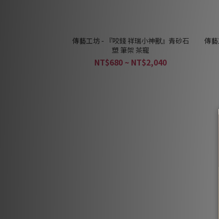
傳藝工坊 - 『咬錢 祥瑞小神獸』青砂石
傳藝
塑 筆架 茶寵
NT$680 ~ NT$2,040