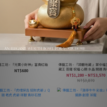
最新優惠！
藝工坊 - 『元寶小財神』富貴紅釉
傳藝工坊 - 『諦聽地藏 』掌中福
藏王 菩薩 祝福 心願 水晶 開運 
NT$680
茶寵 擺飾
NT$1,280 ~ NT$3,570
NT$3,870