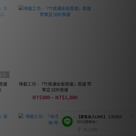
售完
香爐
傳藝工坊 - 『竹風灑金藍香爐』香爐 聚
品
寶盆 招財香爐
NT$880 ~ NT$1,880