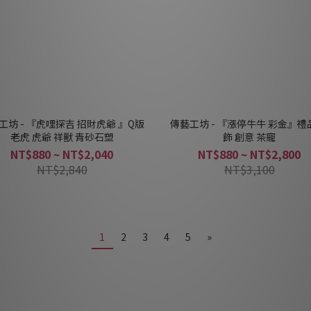
工坊 - 『虎哩探吉 招財虎爺 』Q版
傳藝工坊 - 『漲停牛牛 彩金』禮
老虎 虎爺 祥獸 青砂石塑
飾 創意 茶寵
NT$880 ~ NT$2,040
NT$880 ~ NT$2,800
NT$2,840
NT$3,100
1
2
3
4
5
»