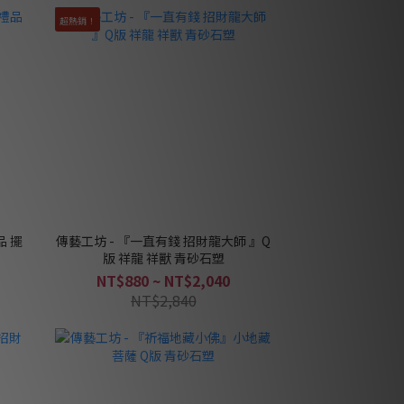
超熱銷！
品 擺
傳藝工坊 - 『一直有錢 招財龍大師 』Q
版 祥龍 祥獸 青砂石塑
NT$880 ~ NT$2,040
NT$2,840