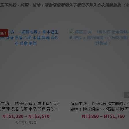
恕不挑款、折現、退換。
活動限定期間外下單恕不列入本次活動對象（
含
優惠！
工坊 - 『諦聽地藏 』掌中福生 地
傳藝工坊 - 『青砂石 指定賺錢 
 菩薩 祝福 心願 水晶 開運 青砂石
貔貅 』贈送銅錢、小石鼓 祥獸 
茶寵 擺飾
收藏！
NT$1,280 ~ NT$3,570
NT$880 ~ NT$1,760
NT$3,870