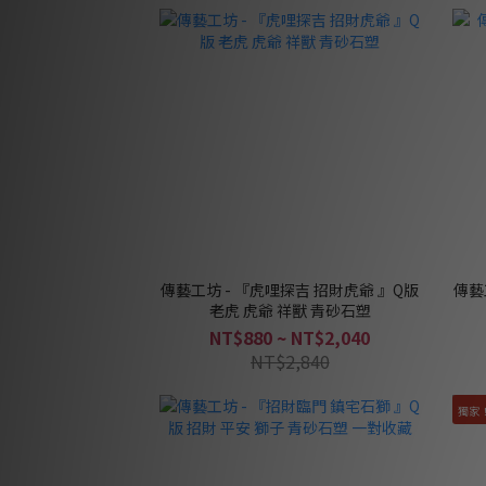
傳藝工坊 - 『虎哩探吉 招財虎爺 』Q版
傳藝
老虎 虎爺 祥獸 青砂石塑
NT$880 ~ NT$2,040
NT$2,840
獨家