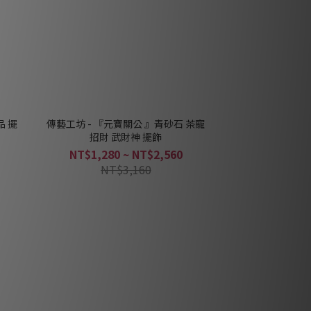
品 擺
傳藝工坊 - 『元寶關公 』青砂石 茶寵
招財 武財神 擺飾
NT$1,280 ~ NT$2,560
NT$3,160