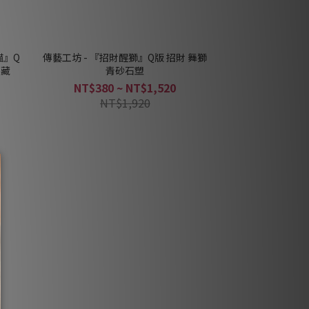
貓』Q
傳藝工坊 - 『招財醒獅』Q版 招財 舞獅
收藏
青砂石塑
NT$380 ~ NT$1,520
NT$1,920