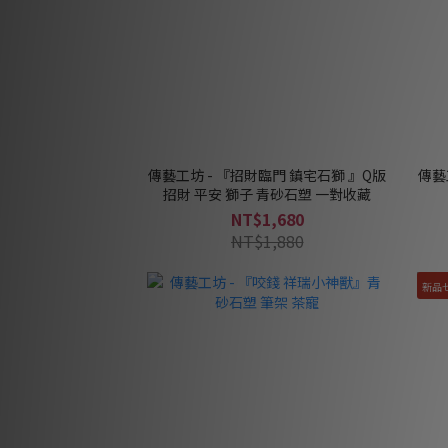
傳藝工坊 - 『招財臨門 鎮宅石獅 』Q版
傳藝
招財 平安 獅子 青砂石塑 一對收藏
NT$1,680
NT$1,880
新品