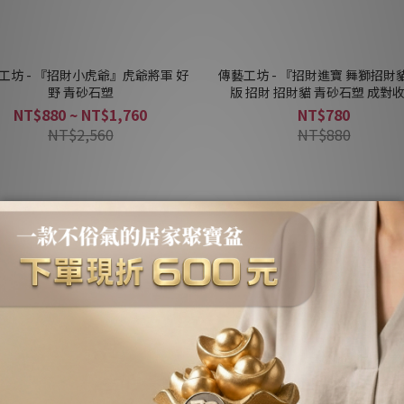
工坊 - 『招財小虎爺』虎爺將軍 好
傳藝工坊 - 『招財進寶 舞獅招財
野 青砂石塑
版 招財 招財貓 青砂石塑 成對
NT$880 ~ NT$1,760
NT$780
NT$2,560
NT$880
1
2
3
»
茶寵