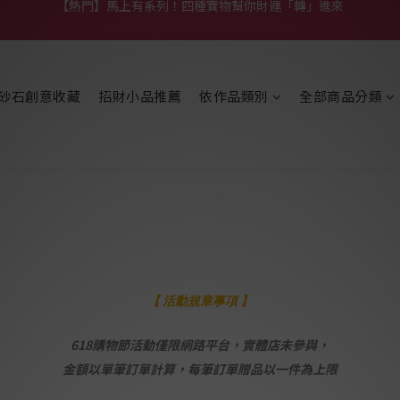
【熱門】馬上有系列！四種寶物幫你財運「轉」進來
【補貨通知】悟道齊天大聖｜到貨拉！
【熱門】馬上有系列！四種寶物幫你財運「轉」進來
砂石創意收藏
招財小品推薦
依作品類別
全部商品分類
【 活動規章事項 】
618購物節活動僅限網路平台，實體店未參與，
金額以單筆訂單計算，每筆訂單贈品以一件為上限