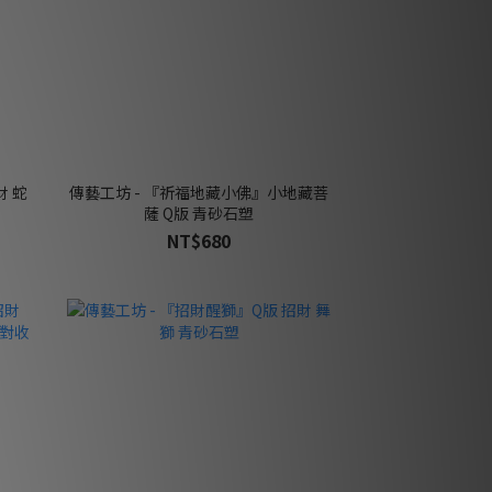
財 蛇
傳藝工坊 - 『祈福地藏小佛』小地藏菩
薩 Q版 青砂石塑
NT$680