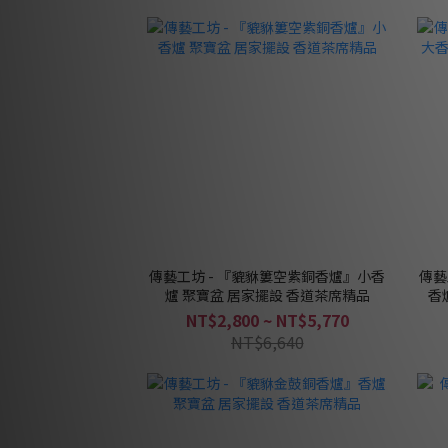
傳藝工坊 - 『貔貅簍空紫銅香爐』小香
傳藝
爐 聚寶盆 居家擺設 香道茶席精品
香
NT$2,800 ~ NT$5,770
NT$6,640