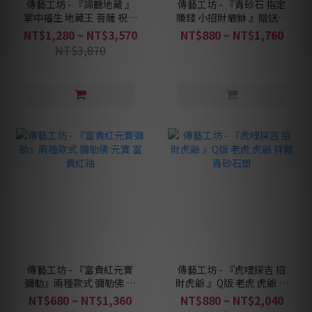
傳藝工坊 - 『諦聽地藏 』
傳藝工坊 - 『青砂石 指定
掌中福生 地藏王 菩薩 祝福
賺錢 小招財貔貅 』贈送銅
心願 水晶 開運 青砂石 茶
錢、小石鼓 祥獸 可一對收
NT$1,280 ~ NT$3,570
NT$880 ~ NT$1,760
寵 擺飾
藏！
NT$3,870
傳藝工坊 - 『富貴紅元寶
傳藝工坊 - 『虎哩探吉 招
彌勒』兩種款式 彌勒佛 元
財虎爺 』Q版 老虎 虎爺 祥
寶 富貴紅釉
獸 青砂石塑
NT$680 ~ NT$1,360
NT$880 ~ NT$2,040