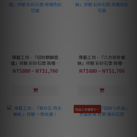
傳藝工坊 - 『招財麒麟香
傳藝工坊 - 『八方來財貔
爐』祥獸 彩砂石塑 兩種色
貅』祥獸 彩砂石塑 兩種色
彩可選
彩可選
NT$880 ~ NT$1,760
NT$880 ~ NT$1,760
新品七折優惠中！