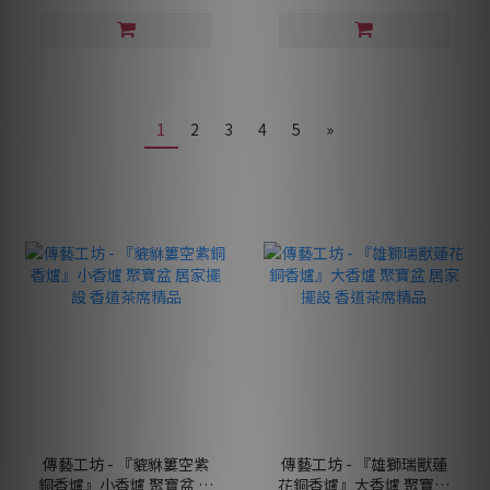
1
2
3
4
5
»
傳藝工坊 - 『貔貅簍空紫
傳藝工坊 - 『雄獅瑞獸蓮
銅香爐』小香爐 聚寶盆 居
花銅香爐』大香爐 聚寶盆