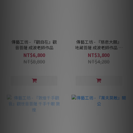
傳藝工坊 - 『觀自在』觀
傳藝工坊 - 『慈悲大願』
音菩薩 成波老師作品
地藏菩薩 成波老師作品 地
藏王
NT$6,800
NT$3,800
NT$8,800
NT$4,280