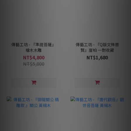
傳藝工坊 - 『準提菩薩』
傳藝工坊 - 『Q版文殊普
檜木木雕
賢』崖柏 一對收藏
NT$4,800
NT$1,680
NT$5,800