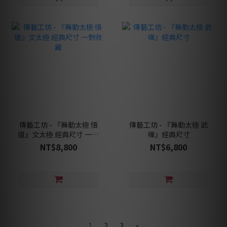
傳藝工坊 - 『舞動太極 悟
傳藝工坊 - 『舞動太極 武
道』文太極 經典尺寸 一對
禪』經典尺寸
收藏
NT$8,800
NT$6,800
1
2
3
»