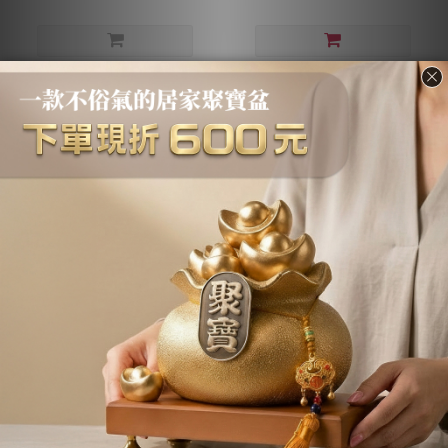
傳藝工坊 - 『貔貅金鼓銅
傳藝工坊 - 『綠青瓷 貔貅
香爐』香爐 聚寶盆 居家擺
香爐』香爐 聚寶盆 招財香
設 香道茶席精品
爐
NT$2,800 ~ NT$4,080
NT$880 ~ NT$2,760
NT$3,560