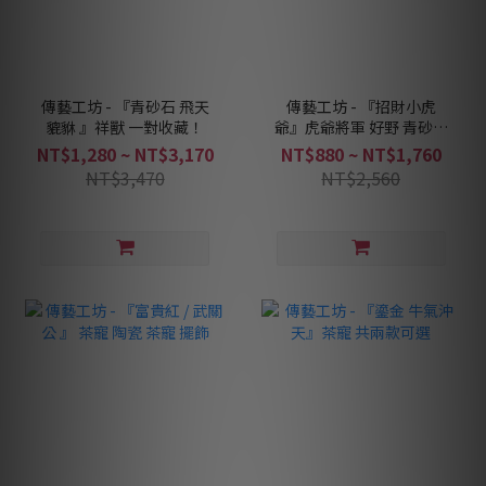
傳藝工坊 - 『青砂石 飛天
傳藝工坊 - 『招財小虎
貔貅 』祥獸 一對收藏！
爺』虎爺將軍 好野 青砂石
塑
NT$1,280 ~ NT$3,170
NT$880 ~ NT$1,760
NT$3,470
NT$2,560