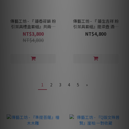
傳藝工坊 - 『 蓮香荷韻 粉
傳藝工坊 - 『 蓮生吉祥 粉
引茶具禮盒套組』共兩款
引茶具套組』提梁壺 酒精
壺型可選擇 正把壺 側把壺
爐 茶具禮盒
NT$3,800
NT$4,800
茶具禮盒
NT$4,800
1
2
3
4
5
»