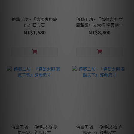
傳藝工坊 - 『太極專用底
傳藝工坊 - 『舞動太極 文
座』石心石
風雅韻』文太極 精品創作
四尊一套 含底座
NT$1,580
NT$8,800
傳藝工坊 - 『舞動太極 豪
傳藝工坊 - 『舞動太極 君
氣干雲』經典尺寸
臨天下』經典尺寸