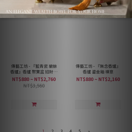
傳藝工坊 - 『藍青瓷 貔貅
傳藝工坊 - 『無念香爐』
香爐』香爐 聚寶盆 招財香
香爐 鎏金釉 禪意
爐
NT$880 ~ NT$2,760
NT$880 ~ NT$2,160
NT$3,560
1
2
3
4
5
»