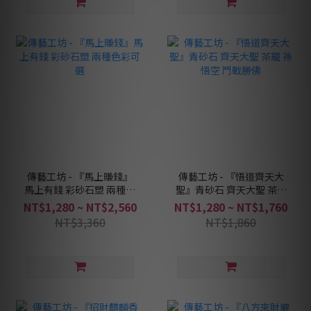
傳藝工坊 - 『馬上賺錢』
傳藝工坊 - 『悟道齊天大
馬上有錢 彩砂石塑 兩種色
聖』青砂石 齊天大聖 茶寵
彩可選
孫悟空 鬥戰勝佛
NT$1,280 ~ NT$2,560
NT$1,280 ~ NT$1,760
NT$3,360
NT$1,860