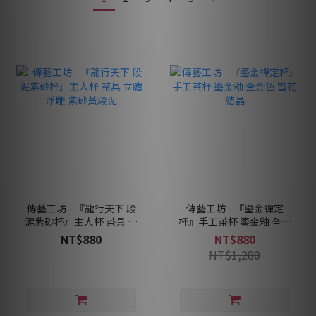
傳藝工坊 - 『龍行天下 段
傳藝工坊 - 『鎏金禪定
泥紫砂杯』主人杯 茶具 立
杯』手工茶杯 鎏金釉 全金
體浮雕 紫砂黃段泥
色 雪花結晶
NT$880
NT$880
NT$1,280