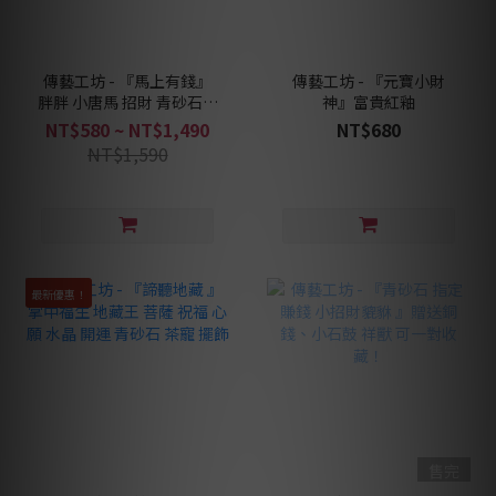
傳藝工坊 - 『馬上有錢』
傳藝工坊 - 『元寶小財
胖胖 小唐馬 招財 青砂石塑
神』富貴紅釉
招財 療癒小物
NT$580 ~ NT$1,490
NT$680
NT$1,590
最新優惠！
售完