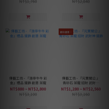
NT$1,760
NT$2,840
最新優惠！
傳藝工坊 - 『漲停牛牛 彩
傳藝工坊 - 『元寶關公 』
金』禮品 擺飾 創意 茶寵
青砂石 茶寵 招財 武財神
擺飾
NT$880 ~ NT$2,800
NT$1,280 ~ NT$2,560
NT$3,100
NT$3,160