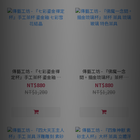
傳藝工坊 - 『七彩鎏金禪
傳藝工坊 - 『佛魔一念
定杯』手工茶杯 鎏金釉 七
間。描金琉璃杯』茶杯 茶
彩雪花結晶
具 琉璃 玻璃 特色茶具
NT$880
NT$880
NT$1,280
NT$1,280