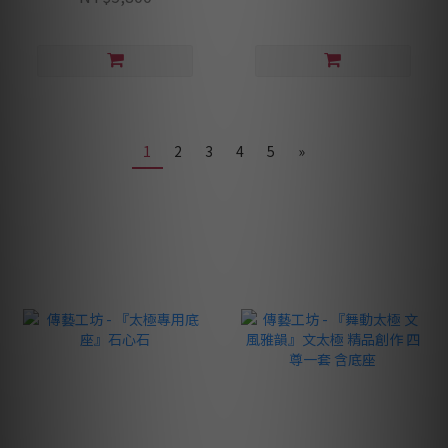
1
2
3
4
5
»