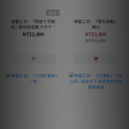
售完
傳藝工坊 - 『敦煌千手觀
傳藝工坊 - 『萬夫莫敵』
音』觀世音菩薩 千手千眼
關公
敦煌
NT$2,800
NT$2,800
NT$3,380