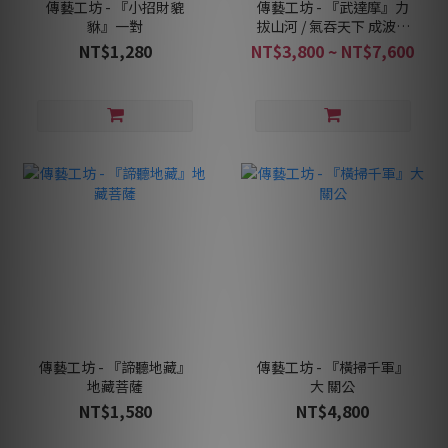
傳藝工坊 - 『小招財貔
傳藝工坊 - 『武達摩』力
貅』一對
拔山河 / 氣吞天下 成波老
師作品 達摩祖師
NT$1,280
NT$3,800 ~ NT$7,600
傳藝工坊 - 『諦聽地藏』
傳藝工坊 - 『橫掃千軍』
地藏菩薩
大 關公
NT$1,580
NT$4,800