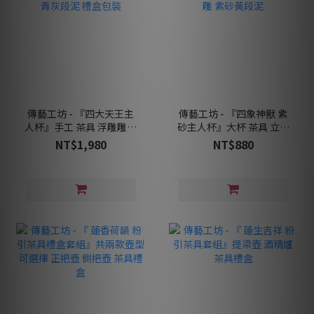
傳藝工坊 - 『四大天王主
傳藝工坊 - 『四象神獸 紫
人杯』手工 茶具 浮雕雕刻
砂主人杯』大杯 茶具 立體
紫砂青灰段泥 禮盒包裝
浮雕 紫砂黃段泥
NT$1,980
NT$880