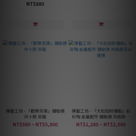
NT$880
傳藝工坊 - 『歡樂笑佛』彌勒佛
傳藝工坊 - 『大肚招財彌勒』彩
共十款 茶寵
砂陶 金屬配件 彌勒佛 共兩款可
以選擇
NT$580 ~ NT$5,800
NT$1,280 ~ NT$2,560