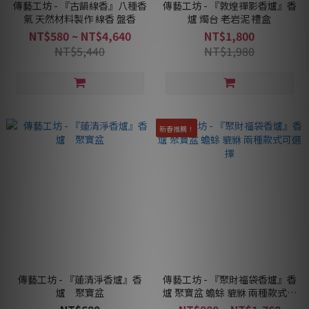
傳藝工坊 - 『古韻線香』八種香
傳藝工坊 - 『敦煌禪影香爐』香
氣 天然材料製作 線香 盤香
爐 燭台 老岩泥 禮盒
NT$580 ~ NT$4,640
NT$1,800
NT$5,440
NT$1,980
新春推薦！
傳藝工坊 - 『蓮清淨香爐』香
傳藝工坊 - 『聚財福袋香爐』香
爐 聚寶盆
爐 聚寶盆 蟾蜍 貔貅 兩種款式可
選擇