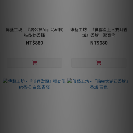
傳藝工坊 - 『濟公禪師』彩砂陶
傳藝工坊 - 『祥雲直上。雙耳香
造型線香插
爐』香爐 聚寶盆
NT$880
NT$680