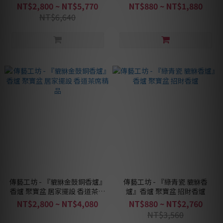
茶席精品
NT$2,800 ~ NT$5,770
NT$880 ~ NT$1,880
NT$6,640
傳藝工坊 - 『貔貅金鼓銅香爐』
傳藝工坊 - 『綠青瓷 貔貅香
香爐 聚寶盆 居家擺設 香道茶席
爐』香爐 聚寶盆 招財香爐
精品
NT$2,800 ~ NT$4,080
NT$880 ~ NT$2,760
NT$3,560