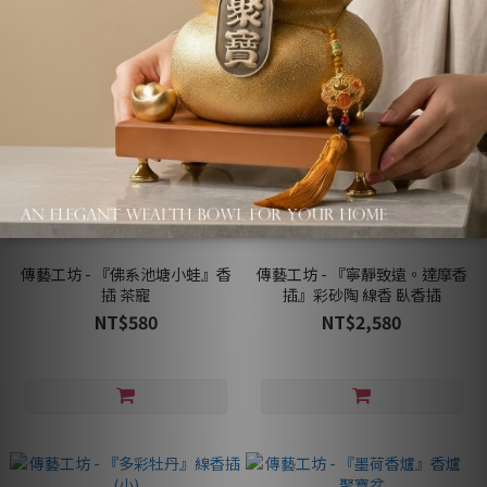
傳藝工坊 - 『佛系池塘小蛙』香
傳藝工坊 - 『寧靜致遠。達摩香
插 茶寵
插』彩砂陶 線香 臥香插
NT$580
NT$2,580