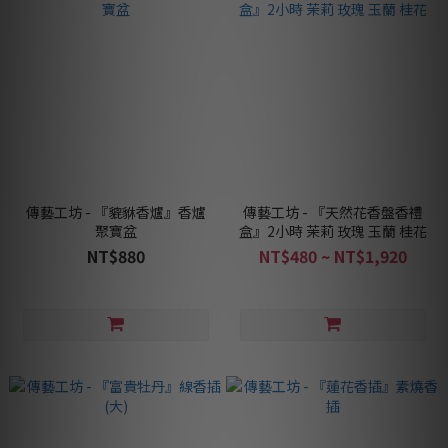
傳藝工坊 - 『貔貅香爐』香爐
傳藝工坊 - 『天然花香盤香禮
聚寶盆
盒』2小時 茉莉 玫瑰 玉蘭 桂花
NT$880
NT$480 ~ NT$1,920