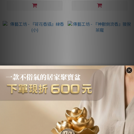
傳藝工坊 - 『荷花香插』線香
傳藝工坊 - 『神獸倒流香』狻猊
(小)
茶寵
NT$480
NT$680