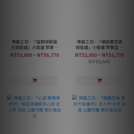
傳藝工坊 - 『雄獅瑞獸蓮
傳藝工坊 - 『貔貅簍空紫
花銅香爐』大香爐 聚寶盆
銅香爐』小香爐 聚寶盆 居
居家擺設 香道茶席精品
家擺設 香道茶席精品
NT$3,800 ~ NT$6,770
NT$2,800 ~ NT$5,770
NT$6,640