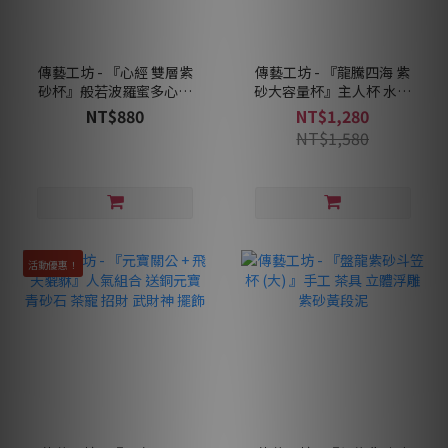
傳藝工坊 - 『心經 雙層紫
傳藝工坊 - 『龍騰四海 紫
砂杯』般若波羅蜜多心經
砂大容量杯』主人杯 水杯
主人杯 茶具 立體浮雕 紫砂
茶具 立體浮雕 紫砂黃段泥
NT$880
NT$1,280
黃段泥
NT$1,580
活動優惠！