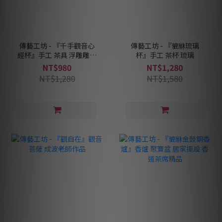
傳藝工坊 - 『千手觀音心
傳藝工坊 - 『貔貅琉璃
經杯』手工 茶具 浮雕雕刻
杯』手工 茶杯 琉璃
紫砂灰青泥
NT$980
NT$1,280
NT$1,280
NT$1,580