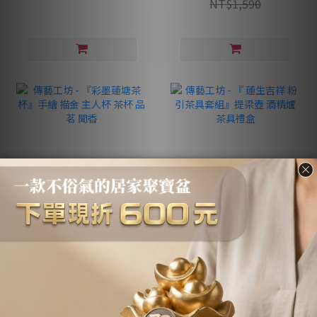
NT$1,590
傳藝工坊 - 『彩墨蓮塘茶
傳藝工坊 - 『 蓮生吉祥 粉
杯』手繪 描金 主人杯 茶杯
引茶具套組』提梁壺 酒精
品茗 聞香
爐 茶具禮盒
NT$580
NT$4,800