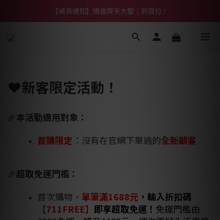
【熱門】馬上有系列！四種寶物幫你財運「轉」進來
【補貨通知】悟道齊天大聖｜到貨拉！
【熱門】馬上有系列！四種寶物幫你財運「轉」進來
❤️
新客限定活動！
🎉
本活動適用對象：
首購限定
：沒有在官網下單過的
全新顧客
🎉
超取免運門檻：
首次購物，
單筆滿1688元
，輸入折扣碼
【711FREE】
即享超取免運！
免運門檻由