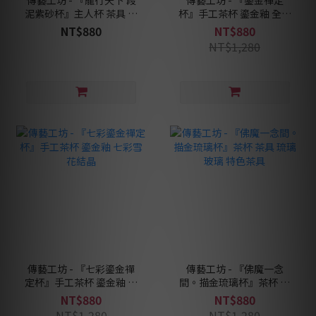
泥紫砂杯』主人杯 茶具 立
杯』手工茶杯 鎏金釉 全金
體浮雕 紫砂黃段泥
色 雪花結晶
NT$880
NT$880
NT$1,280
傳藝工坊 - 『七彩鎏金禪
傳藝工坊 - 『佛魔一念
定杯』手工茶杯 鎏金釉 七
間。描金琉璃杯』茶杯 茶
彩雪花結晶
具 琉璃 玻璃 特色茶具
NT$880
NT$880
NT$1,280
NT$1,280