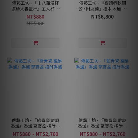
傳藝工坊 - 『十八羅漢杯
傳藝工坊 - 『夜讀春秋關
紫砂大容量杯』主人杯 茶
公 / 附龍椅』檜木 木雕 關
杯 茶道 立體浮雕 紫砂黃段
羽 文關公
NT$880
NT$6,800
泥
NT$980
傳藝工坊 - 『綠青瓷 貔貅
傳藝工坊 - 『藍青瓷 貔貅
香爐』香爐 聚寶盆 招財香
香爐』香爐 聚寶盆 招財香
爐
爐
NT$880 ~ NT$2,760
NT$880 ~ NT$2,760