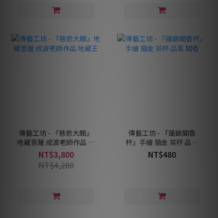
傳藝工坊 - 『慈悲大願』
傳藝工坊 - 『蓮韻聞香
地藏菩薩 成波老師作品 地
杯』手繪 描金 茶杯 品茗
藏王
聞香
NT$3,800
NT$480
NT$4,280