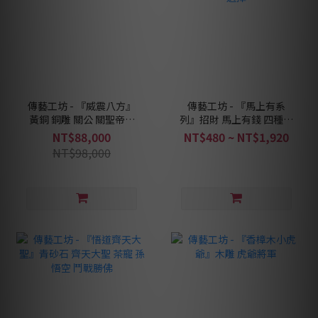
傳藝工坊 - 『威震八方』
傳藝工坊 - 『馬上有系
黃銅 銅雕 關公 關聖帝君
列』招財 馬上有錢 四種款
伽藍
式可以選擇
NT$88,000
NT$480 ~ NT$1,920
NT$98,000