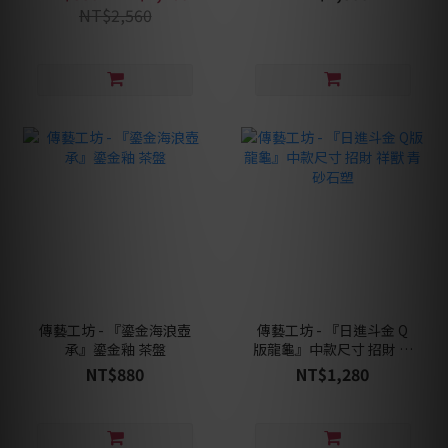
NT$2,560
傳藝工坊 - 『鎏金海浪壺
傳藝工坊 - 『日進斗金 Q
承』鎏金釉 茶盤
版龍龜』中款尺寸 招財 祥
獸 青砂石塑
NT$880
NT$1,280