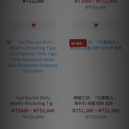
NT$2,580
NT$880 ~ NT$2,800
NT$3,100
最新優惠！
「Let You Get Rich」
傳藝工坊 - 『元寶關公 』
Wealth-Attracting Tiger
青砂石 茶寵 招財 武財神
Lord Figurine, Chibi
擺飾
NT$880 ~ NT$2,040
NT$1,280 ~ NT$2,560
Tiger Deity Auspicious
NT$2,840
NT$3,160
Beast Blue Sandstone
Sculpture Ornament