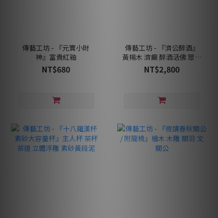
傳藝工坊 - 『元寶小財
傳藝工坊 - 『濟公醉酒』
神』富貴紅釉
黃楊木 濟癲 醉酒活佛 眾人
皆醉我獨醒
NT$680
NT$2,800