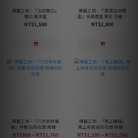
傳藝工坊 - 『文武關公』
傳藝工坊 - 『 歡喜品茶禮
關公 黃添富
盒』茶具禮盒 紫砂 手繪 金
魚 主人杯
NT$1,580
NT$2,800
傳藝工坊 - 『八方來財貔
傳藝工坊 - 『馬上賺錢』
貅』祥獸 彩砂石塑 兩種色
馬上有錢 彩砂石塑 兩種色
彩可選
彩可選
NT$880 ~ NT$1,760
NT$1,280 ~ NT$2,560