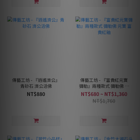
傳藝工坊 - 『逍遙濟公』
傳藝工坊 - 『富貴紅元寶
青砂石 濟公活佛
彌勒』兩種款式 彌勒佛 元
寶 富貴紅釉
NT$880
NT$680 ~ NT$1,360
NT$1,760