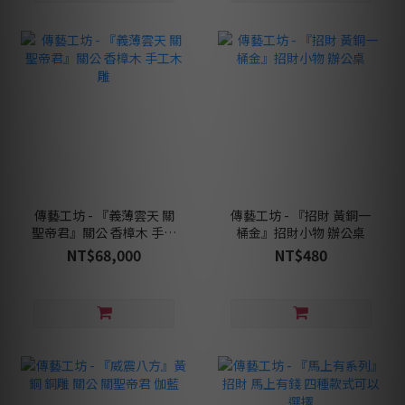
傳藝工坊 - 『義薄雲天 關
傳藝工坊 - 『招財 黃銅一
聖帝君』關公 香樟木 手工
桶金』招財小物 辦公桌
木雕
NT$68,000
NT$480