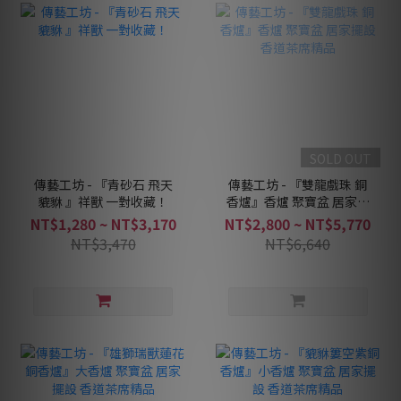
SOLD OUT
傳藝工坊 - 『青砂石 飛天
傳藝工坊 - 『雙龍戲珠 銅
貔貅 』祥獸 一對收藏！
香爐』香爐 聚寶盆 居家擺
設 香道茶席精品
NT$1,280 ~ NT$3,170
NT$2,800 ~ NT$5,770
NT$3,470
NT$6,640