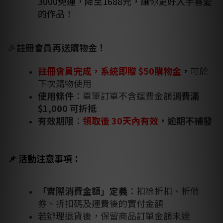
3000免運，降至1688元，讓你更好入手喜愛
的作品！
🎉
註冊會員再送購物金！
註冊會員完成，系統即贈 $50購物金
，
可於
下次購物使用
使用條件
：單筆訂單不含運費金額
消費滿
$1,000 可折抵
有效期限
：
領取後 30天內有效
，逾期不補發
📌
活動注意事項：
「實際消費金額」定義
：扣除折扣、折價
券、折扣碼及運費後的實付金額
若辦理退貨後，保留商品訂單金額未達