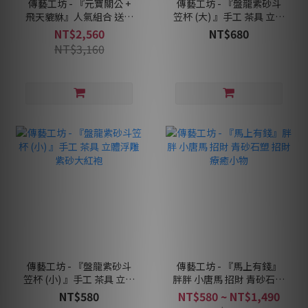
傳藝工坊 - 『元寶關公 +
傳藝工坊 - 『盤龍紫砂斗
飛天貔貅』人氣組合 送銅
笠杯 (大) 』手工 茶具 立體
元寶 青砂石 茶寵 招財 武
浮雕 紫砂黃段泥
NT$2,560
NT$680
財神 擺飾
NT$3,160
傳藝工坊 - 『盤龍紫砂斗
傳藝工坊 - 『馬上有錢』
笠杯 (小) 』手工 茶具 立體
胖胖 小唐馬 招財 青砂石塑
浮雕 紫砂大紅袍
招財 療癒小物
NT$580
NT$580 ~ NT$1,490