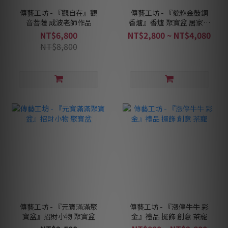
傳藝工坊 - 『觀自在』觀
傳藝工坊 - 『貔貅金鼓銅
音菩薩 成波老師作品
香爐』香爐 聚寶盆 居家擺
設 香道茶席精品
NT$6,800
NT$2,800 ~ NT$4,080
NT$8,800
傳藝工坊 - 『元寶滿滿聚
傳藝工坊 - 『漲停牛牛 彩
寶盆』招財小物 聚寶盆
金』禮品 擺飾 創意 茶寵