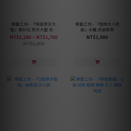
傳藝工坊 - 『悟道齊天大
傳藝工坊 - 『香樟木小虎
聖』青砂石 齊天大聖 茶寵
爺』木雕 虎爺將軍
孫悟空 鬥戰勝佛
NT$1,280 ~ NT$1,760
NT$1,980
NT$1,860