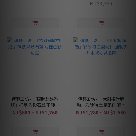
NT$3,360
傳藝工坊 - 『招財麒麟香
傳藝工坊 - 『大肚招財彌
爐』祥獸 彩砂石塑 兩種色
勒』彩砂陶 金屬配件 彌勒
彩可選
佛 共兩款可以選擇
NT$880 ~ NT$1,760
NT$1,280 ~ NT$2,560