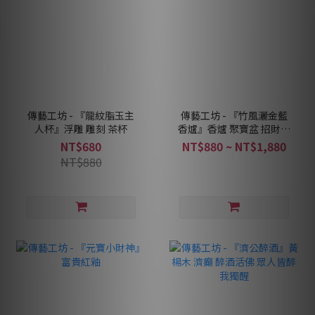
傳藝工坊 - 『龍紋脂玉主
傳藝工坊 - 『竹風灑金藍
人杯』浮雕 雕刻 茶杯
香爐』香爐 聚寶盆 招財香
爐
NT$680
NT$880 ~ NT$1,880
NT$880