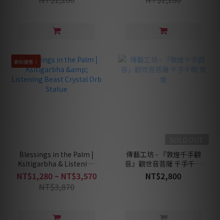
最新優惠！
SOLD OUT
Blessings in the Palm |
傳藝工坊 - 『敦煌千手觀
Ksitigarbha & Listening
音』觀世音菩薩 千手千眼
Beast Crystal Orb Statue
敦煌
NT$1,280 ~ NT$3,570
NT$2,800
NT$3,870