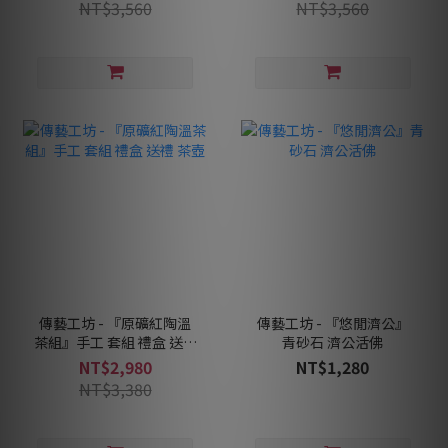
NT$3,560
NT$3,560
傳藝工坊 - 『原礦紅陶溫
傳藝工坊 - 『悠閒濟公』
茶組』手工 套組 禮盒 送禮
青砂石 濟公活佛
茶壺
NT$2,980
NT$1,280
NT$3,380