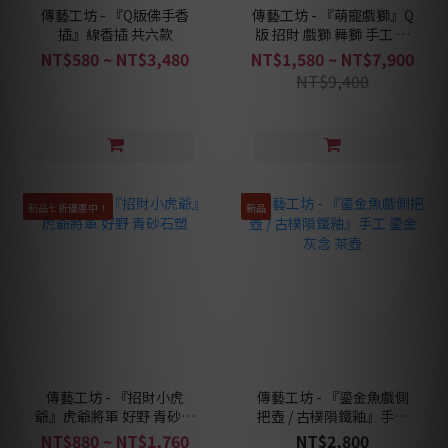
傳藝工坊 - 『Q版佛手香
傳藝工坊 - 『萌寵戲獅』Q
插』線香插 共六款
版 招財 戲獅 舞獅 手工 精
緻 陶瓷
NT$580 ~ NT$3,480
NT$1,580 ~ NT$7,900
NT$9,400
新品七折優惠中！
新品
傳藝工坊 - 『招財小虎
傳藝工坊 - 『鎏金魚戲側
爺』虎爺將軍 好野 青砂石
把壺 / 古樸隕鐵釉』手工
塑
鎏金 灰念 茶壺
NT$880 ~ NT$1,760
NT$2,800