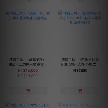
傳藝工坊 - 『威震千秋』
傳藝工坊 - 『四象神獸 紫
關公 手工香樟木雕 高檔錦
砂主人杯』大杯 茶具 立體
花
浮雕 紫砂黃段泥
NT$48,000
NT$880
NT$49,800