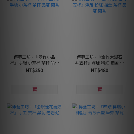
傳藝工坊 - 『翠竹小品
傳藝工坊 - 『金竹太湖石
杯』手繪 小茶杯 茶杯 品茗
斗笠杯』浮雕 粉紅 描金 茶
聞香
杯 品茗 聞香
NT$250
NT$480