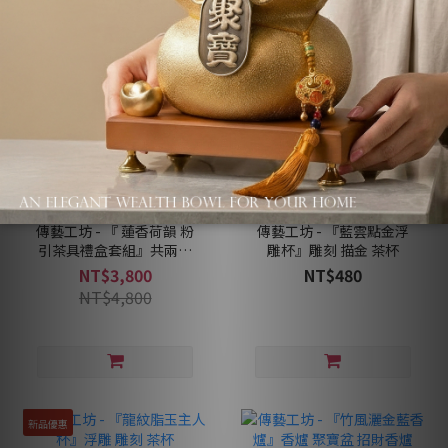
傳藝工坊 - 『 蓮香荷韻 粉
傳藝工坊 - 『藍雲點金浮
引茶具禮盒套組』共兩款
雕杯』雕刻 描金 茶杯
壺型可選擇 正把壺 側把壺
NT$3,800
NT$480
茶具禮盒
NT$4,800
新品優惠