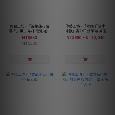
傳藝工坊 - 『鎏銀蓮花羅
傳藝工坊 - 『咬錢 祥瑞小
漢杯』手工 茶杯 黑泥 老岩
神獸』青砂石塑 筆架 茶寵
泥
NT$680
NT$680 ~ NT$2,040
NT$880